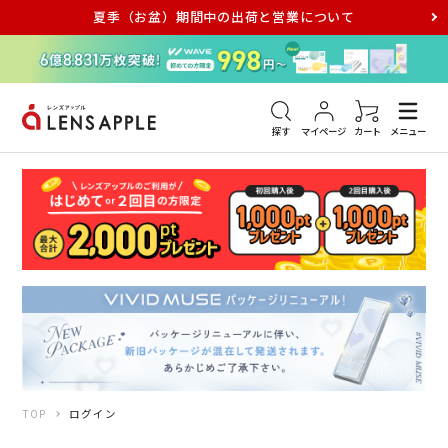
夏季（お盆）期間中の出荷と営業について
アキュビュー
メダリスト
メガネ
探す
マイページ
カート
メニュー
TOP
ログイン