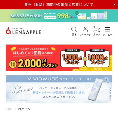
夏季（お盆）期間中の出荷と営業について
アキュビュー
メダリスト
メガネ
探す
マイページ
カート
メニュー
TOP
ログイン