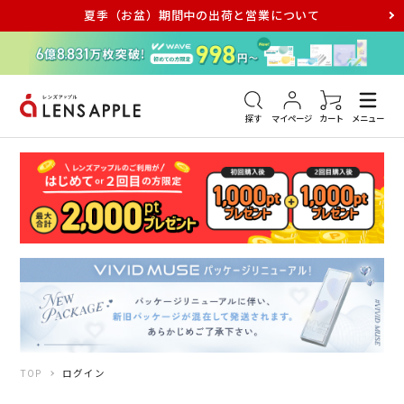
夏季（お盆）期間中の出荷と営業について
アキュビュー
メダリスト
メガネ
探す
マイページ
カート
メニュー
TOP
ログイン