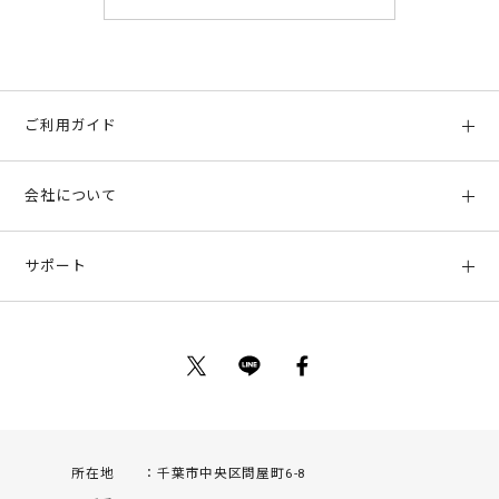
ご利用ガイド
初めての方へ
会社について
ご利用ガイド
会社概要
お支払い方法、配送について
サポート
店舗情報
返品について
お客様サポート
特定商取引法に基づく表示
ポイントについて
お問い合わせ
プライバシーポリシー
サイトマップ
ご利用規約
所在地
千葉市中央区問屋町6-8