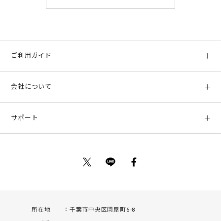
ご利用ガイド
初めての方へ
会社について
ご利用ガイド
会社概要
お支払い方法、配送について
サポート
店舗情報
返品について
お客様サポート
特定商取引法に基づく表示
ポイントについて
お問い合わせ
プライバシーポリシー
サイトマップ
ご利用規約
所在地
千葉市中央区問屋町6-8