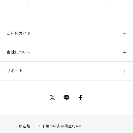
ご利用ガイド
初めての方へ
会社について
ご利用ガイド
会社概要
お支払い方法、配送について
サポート
店舗情報
返品について
お客様サポート
特定商取引法に基づく表示
ポイントについて
お問い合わせ
プライバシーポリシー
サイトマップ
ご利用規約
所在地
千葉市中央区問屋町6-8