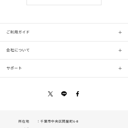
ご利用ガイド
初めての方へ
会社について
ご利用ガイド
会社概要
お支払い方法、配送について
サポート
店舗情報
返品について
お客様サポート
特定商取引法に基づく表示
ポイントについて
お問い合わせ
プライバシーポリシー
サイトマップ
ご利用規約
所在地
千葉市中央区問屋町6-8