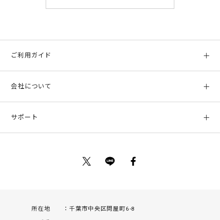
ご利用ガイド
初めての方へ
会社について
ご利用ガイド
会社概要
お支払い方法、配送について
サポート
店舗情報
返品について
お客様サポート
特定商取引法に基づく表示
ポイントについて
お問い合わせ
プライバシーポリシー
サイトマップ
ご利用規約
所在地
千葉市中央区問屋町6-8