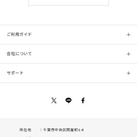
ご利用ガイド
初めての方へ
会社について
ご利用ガイド
会社概要
お支払い方法、配送について
サポート
店舗情報
返品について
お客様サポート
特定商取引法に基づく表示
ポイントについて
お問い合わせ
プライバシーポリシー
サイトマップ
ご利用規約
所在地
千葉市中央区問屋町6-8