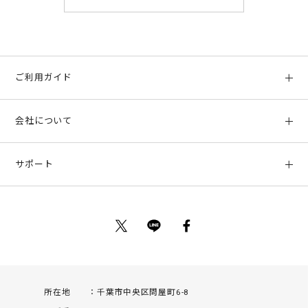
ご利用ガイド
初めての方へ
会社について
ご利用ガイド
会社概要
お支払い方法、配送について
サポート
店舗情報
返品について
お客様サポート
特定商取引法に基づく表示
ポイントについて
お問い合わせ
プライバシーポリシー
サイトマップ
ご利用規約
所在地
千葉市中央区問屋町6-8