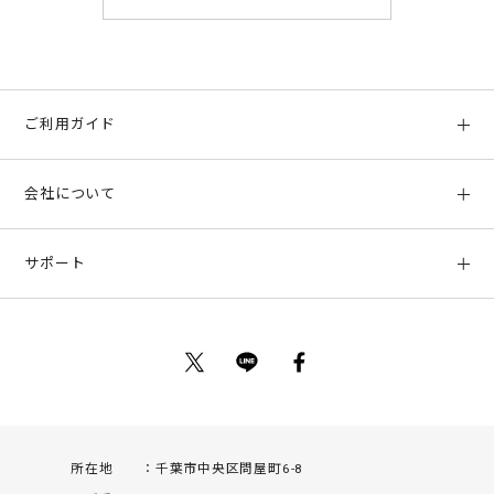
ご利用ガイド
初めての方へ
会社について
ご利用ガイド
会社概要
お支払い方法、配送について
サポート
店舗情報
返品について
お客様サポート
特定商取引法に基づく表示
ポイントについて
お問い合わせ
プライバシーポリシー
サイトマップ
ご利用規約
所在地
千葉市中央区問屋町6-8