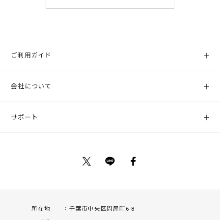
ご利用ガイド
初めての方へ
会社について
ご利用ガイド
会社概要
お支払い方法、配送について
サポート
店舗情報
返品について
お客様サポート
特定商取引法に基づく表示
ポイントについて
お問い合わせ
プライバシーポリシー
サイトマップ
ご利用規約
所在地
千葉市中央区問屋町6-8