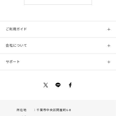
ご利用ガイド
初めての方へ
会社について
ご利用ガイド
会社概要
お支払い方法、配送について
サポート
店舗情報
返品について
お客様サポート
特定商取引法に基づく表示
ポイントについて
お問い合わせ
プライバシーポリシー
サイトマップ
ご利用規約
所在地
千葉市中央区問屋町6-8