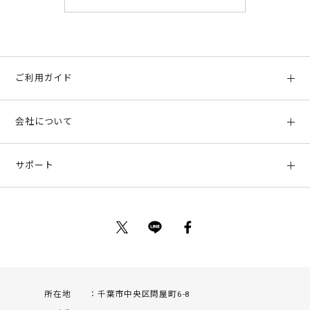
ご利用ガイド
初めての方へ
会社について
ご利用ガイド
会社概要
お支払い方法、配送について
サポート
店舗情報
返品について
お客様サポート
特定商取引法に基づく表示
ポイントについて
お問い合わせ
プライバシーポリシー
サイトマップ
ご利用規約
所在地
千葉市中央区問屋町6-8