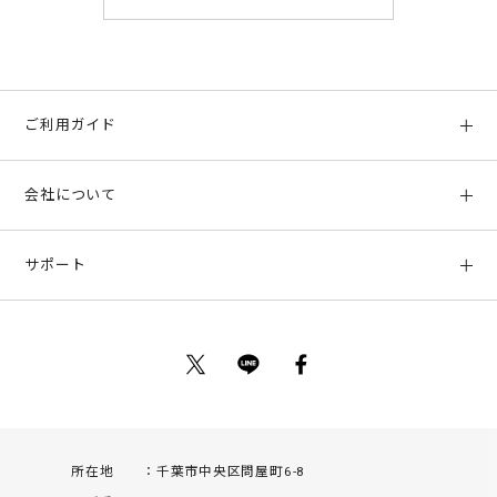
ご利用ガイド
初めての方へ
会社について
ご利用ガイド
会社概要
お支払い方法、配送について
サポート
店舗情報
返品について
お客様サポート
特定商取引法に基づく表示
ポイントについて
お問い合わせ
プライバシーポリシー
サイトマップ
ご利用規約
所在地
千葉市中央区問屋町6-8