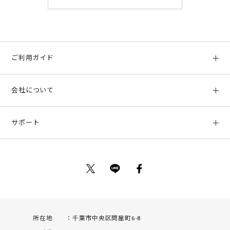
ご利用ガイド
初めての方へ
会社について
ご利用ガイド
会社概要
お支払い方法、配送について
サポート
店舗情報
返品について
お客様サポート
特定商取引法に基づく表示
ポイントについて
お問い合わせ
プライバシーポリシー
サイトマップ
ご利用規約
所在地
千葉市中央区問屋町6-8