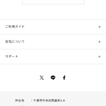
ご利用ガイド
初めての方へ
会社について
ご利用ガイド
会社概要
お支払い方法、配送について
サポート
店舗情報
返品について
お客様サポート
特定商取引法に基づく表示
ポイントについて
お問い合わせ
プライバシーポリシー
サイトマップ
ご利用規約
所在地
千葉市中央区問屋町6-8