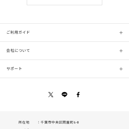
ご利用ガイド
初めての方へ
会社について
ご利用ガイド
会社概要
お支払い方法、配送について
サポート
店舗情報
返品について
お客様サポート
特定商取引法に基づく表示
ポイントについて
お問い合わせ
プライバシーポリシー
サイトマップ
ご利用規約
所在地
千葉市中央区問屋町6-8