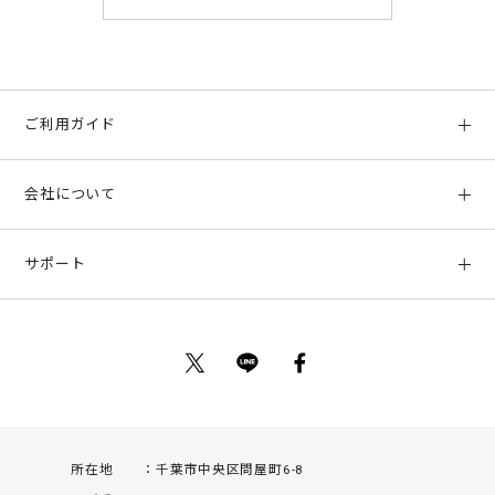
ご利用ガイド
初めての方へ
会社について
ご利用ガイド
会社概要
お支払い方法、配送について
サポート
店舗情報
返品について
お客様サポート
特定商取引法に基づく表示
ポイントについて
お問い合わせ
プライバシーポリシー
サイトマップ
ご利用規約
所在地
千葉市中央区問屋町6-8