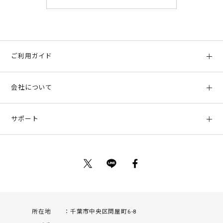
ご利用ガイド
初めての方へ
会社について
ご利用ガイド
会社概要
お支払い方法、配送について
サポート
店舗情報
返品について
お客様サポート
特定商取引法に基づく表示
ポイントについて
お問い合わせ
プライバシーポリシー
サイトマップ
ご利用規約
所在地
千葉市中央区問屋町6-8