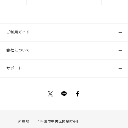
ご利用ガイド
初めての方へ
会社について
ご利用ガイド
会社概要
お支払い方法、配送について
サポート
店舗情報
返品について
お客様サポート
特定商取引法に基づく表示
ポイントについて
お問い合わせ
プライバシーポリシー
サイトマップ
ご利用規約
所在地
千葉市中央区問屋町6-8