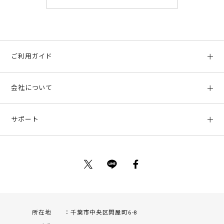
ご利用ガイド
初めての方へ
会社について
ご利用ガイド
会社概要
お支払い方法、配送について
サポート
店舗情報
返品について
お客様サポート
特定商取引法に基づく表示
ポイントについて
お問い合わせ
プライバシーポリシー
サイトマップ
ご利用規約
所在地
千葉市中央区問屋町6-8