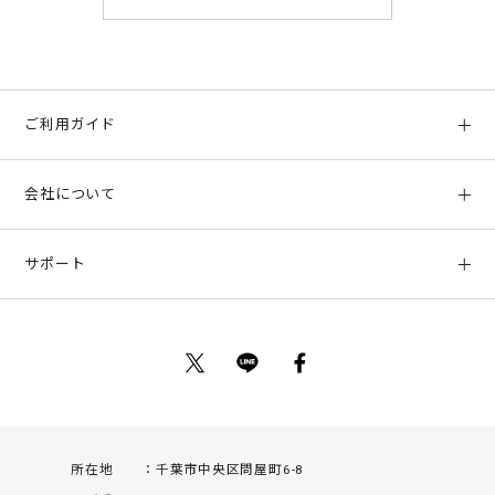
ご利用ガイド
初めての方へ
会社について
ご利用ガイド
会社概要
お支払い方法、配送について
サポート
店舗情報
返品について
お客様サポート
特定商取引法に基づく表示
ポイントについて
お問い合わせ
プライバシーポリシー
サイトマップ
ご利用規約
所在地
千葉市中央区問屋町6-8