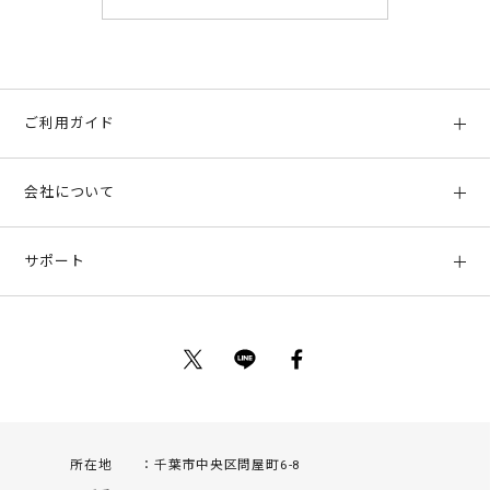
ご利用ガイド
初めての方へ
会社について
ご利用ガイド
会社概要
お支払い方法、配送について
サポート
店舗情報
返品について
お客様サポート
特定商取引法に基づく表示
ポイントについて
お問い合わせ
プライバシーポリシー
サイトマップ
ご利用規約
所在地
千葉市中央区問屋町6-8