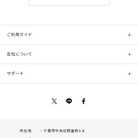
ご利用ガイド
初めての方へ
会社について
ご利用ガイド
会社概要
お支払い方法、配送について
サポート
店舗情報
返品について
お客様サポート
特定商取引法に基づく表示
ポイントについて
お問い合わせ
プライバシーポリシー
サイトマップ
ご利用規約
所在地
千葉市中央区問屋町6-8