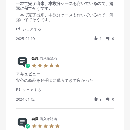
i
n
n
一本で完了出来、本数分ケースも付いているので、清
0
e
1
g
潔に保てそうです。
s
w
1
価
t
R
r
一本で完了出来、本数分ケースも付いているので、清
b
A
格
a
e
e
潔に保てそうです。
y
p
的
r
v
v
会
r
に
'
r
i
i
シェアする
員
2
は
S
a
e
e
o
0
高
h
2025-04-10
t
1
0
w
w
n
2
い
a
i
b
s
1
5
。
r
n
y
t
1
e
g
会
a
A
R
会員
購入確認済
員
t
p
e
o
i
5
r
v
n
n
.
2
i
1
g
アキュビュー
0
0
e
0
一
s
R
r
安心の商品をお手頃に購入できて良かった！
2
w
A
本
t
e
e
5
b
p
で
'
a
v
v
シェアする
y
r
完
S
r
i
i
会
2
了
h
2024-04-12
r
3
0
e
e
員
0
出
a
a
w
w
o
2
来
r
t
b
s
n
5
、
e
i
y
t
1
本
R
会員
購入確認済
n
会
a
0
数
e
g
員
t
5
A
分
v
o
i