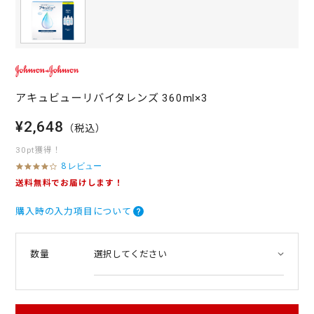
アキュビューリバイタレンズ 360ml×3
¥2,648
（税込）
30pt獲得！
8 レビュー
4
.
送料無料でお届けします！
0
s
購入時の入力項目について
t
a
r
r
数量
a
t
i
n
g