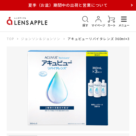
夏季（お盆）期間中の出荷と営業について
アキュビュー
メダリスト
メガネ
探す
マイページ
カート
メニュー
TOP
ジョンソン＆ジョンソン
アキュビューリバイタレンズ 360ml×3