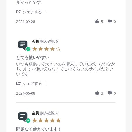
8
g
s
R
r
良かったです。
2
w
J
使
t
e
e
0
b
a
い
'
a
v
v
シェアする
2
y
n
心
S
r
i
i
3
会
2
地
h
2021-09-28
r
5
0
e
e
員
0
が
a
a
w
w
o
2
良
r
t
b
s
n
3
か
e
i
y
t
8
っ
R
会員
購入確認済
n
会
a
J
た
e
g
員
t
4
a
で
v
o
i
.
n
す
i
n
n
とても使いやすい
0
2
e
2
g
s
R
r
いつも欲張って大きいのを購入していたが、なかなか
0
w
8
商
t
e
e
1ヶ月じゃ使い切らなくてこのくらいのサイズだとい
2
b
S
品
a
v
v
いです
3
y
e
の
r
i
i
会
p
購
'
r
e
e
シェアする
員
2
入
S
a
w
w
o
0
h
2021-06-08
t
3
0
b
s
n
2
a
i
y
t
2
1
r
n
会
a
8
e
g
員
t
S
R
会員
購入確認済
o
i
e
e
n
n
5
p
v
8
g
.
2
i
J
と
問題なく使えています！
0
0