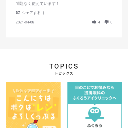
e
u
て
s
R
r
問題なく使えています！
2
w
n
も
t
e
e
1
b
2
使
'
a
v
v
シェアする
y
0
い
S
r
i
i
会
2
や
h
2021-04-08
r
4
0
e
e
員
1
す
a
a
w
w
o
い
r
t
b
s
n
e
i
y
t
8
R
n
会
a
J
e
g
員
t
u
v
o
i
n
i
n
n
2
e
8
g
0
TOPICS
w
A
問
2
b
p
題
1
トピックス
y
r
な
会
2
く
員
0
使
o
2
え
n
1
て
8
い
A
ま
p
す
r
！
2
0