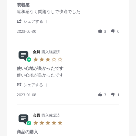
.
p
ケ
i
n
n
装着感
0
r
ー
e
1
g
s
R
r
違和感なく問題なしで快適でした
2
ス
w
2
ア
t
e
e
0
も
b
A
キ
'
a
v
v
シェアする
2
付
y
p
ュ
S
r
i
i
5
い
会
r
ビ
h
2023-05-30
r
3
0
e
e
て
員
2
ュ
a
a
w
w
い
o
0
ー
r
t
b
s
る
n
2
e
i
y
t
の
1
4
R
会員
購入確認済
n
会
a
で
2
e
g
員
t
3
、
A
v
o
i
.
清
p
i
n
n
使い心地が良かったです
0
潔
r
e
3
g
s
R
r
使い心地が良かったです
に
2
w
0
装
t
e
e
保
0
b
M
着
'
a
v
v
シェアする
て
2
y
a
感
S
r
i
i
そ
4
会
y
h
2023-01-08
r
3
1
e
e
う
員
2
a
a
w
w
で
o
0
r
t
b
s
す
n
2
e
i
y
t
。
3
3
R
会員
購入確認済
n
会
a
0
e
g
員
t
5
M
v
o
i
.
a
i
n
n
商品の購入
0
y
e