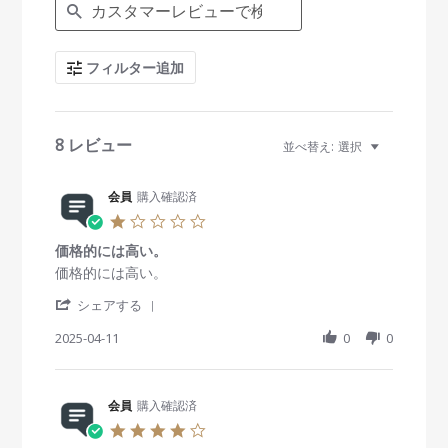
e
a
r
c
フィルター追加
h
R
e
v
i
8 レビュー
並べ替え:
選択
e
w
s
会員
購入確認済
1
.
価格的には高い。
0
s
R
r
価格的には高い。
t
e
e
'
a
v
v
シェアする
S
r
i
i
h
2025-04-11
r
0
0
e
e
a
a
w
w
r
t
b
s
e
i
y
t
R
会員
購入確認済
n
会
a
e
g
員
t
4
v
o
i
.