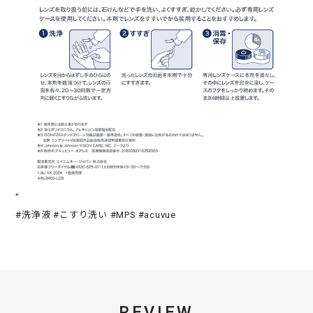
"
#洗浄液 #こすり洗い #MPS #acuvue
REVIEW