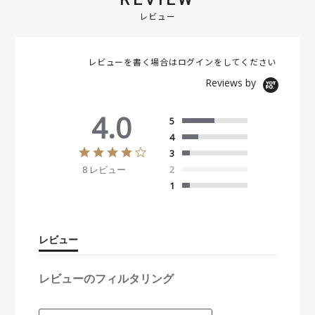
レビュー
レビューを書く場合は
ログイン
をしてください
Reviews by
4.0
5
4
4
3
.
8 レビュー
2
0
s
1
t
a
r
r
レビュー
a
t
i
レビューのフィルタリング
n
g
S