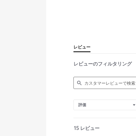
レビュー
レビューのフィルタリング
S
e
評価
a
r
c
h
15 レビュー
R
e