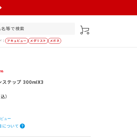
ド：
アキュビュー
メダリスト
メガネ
テップ 300mlX3
税込）
レビュー
目について