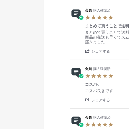
v
i
会員
購入確認済
e
5
w
.
s
まとめて買うことで送料
0
s
R
r
まとめて買うことで送
t
e
e
商品の発送も早くてス
a
v
v
届きました
r
i
i
'
r
e
e
シェアする
S
a
w
w
h
t
b
s
a
i
y
t
会員
購入確認済
r
n
会
a
5
e
g
員
t
.
R
o
i
コスパ○
0
e
n
n
s
v
R
r
8
g
コスパ良きです
t
i
e
e
J
ま
'
a
e
v
v
シェアする
a
と
S
r
w
i
i
n
め
h
r
b
e
e
2
て
a
a
y
w
w
0
買
会員
購入確認済
r
t
会
b
s
2
う
5
e
i
員
y
t
5
こ
.
R