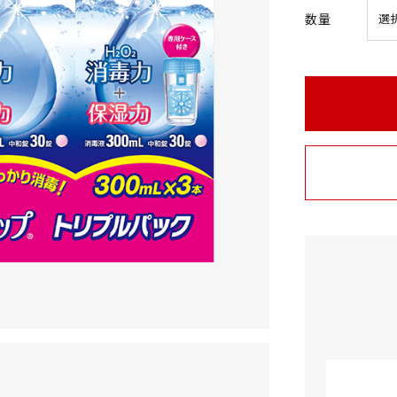
t
数量
a
r
r
a
t
i
n
g