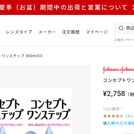
夏季（お盆）期間中の出荷と営業について
レンズタイプ
メーカー
注文履歴
マイページ
人気キーワー
ワンステップ 300mlX3
コンセプトワンス
¥2,758
（
30pt獲得！
4
24 
.
購入時の入力項
7
s