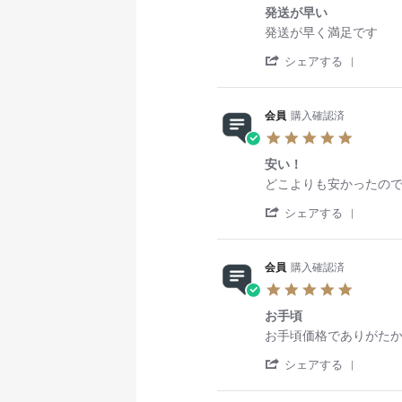
n
o
会
a
と
発送が早い
0
e
g
n
員
t
で
s
v
R
r
8
o
i
発送が早く満足です
送
t
i
e
e
J
n
n
料
'
a
e
v
v
シェアする
a
2
g
も
S
r
w
i
i
n
9
コ
無
h
r
b
e
e
2
D
ス
料
a
a
y
w
w
0
e
パ
に
会員
購入確認済
r
t
会
b
s
2
c
○
な
5
e
i
員
y
t
5
2
っ
.
R
n
o
会
a
0
て
安い！
0
e
g
n
員
t
2
買
s
v
R
r
2
o
i
どこよりも安かったの
3
い
t
i
e
e
9
n
n
に
'
a
e
v
v
シェアする
D
2
g
行
S
r
w
i
i
e
9
発
く
h
r
b
e
e
c
N
送
手
a
a
y
w
w
2
o
が
間
会員
購入確認済
r
t
会
b
s
0
v
早
が
5
e
i
員
y
t
2
2
い
省
.
R
n
o
会
a
3
0
け
お手頃
0
e
g
n
員
t
2
る
s
v
R
r
2
o
i
お手頃価格でありがた
3
の
t
i
e
e
9
n
n
で
'
a
e
v
v
シェアする
N
1
g
と
S
r
w
i
i
o
6
安
て
h
r
b
e
e
v
M
い
も