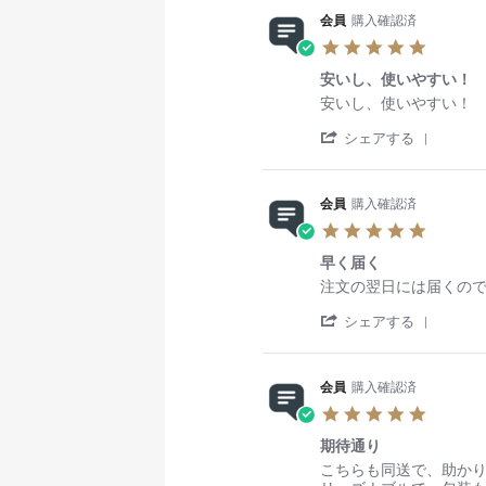
a
a
y
w
w
2
a
！
便
会員
購入確認済
r
t
会
b
s
0
y
利
5
e
i
員
y
t
2
2
で
.
R
n
o
会
a
3
0
す
安いし、使いやすい！
0
e
g
n
員
t
2
商
s
v
R
r
1
o
i
安いし、使いやすい！
3
品
t
i
e
e
6
n
n
の
'
a
e
v
v
シェアする
M
2
g
発
S
r
w
i
i
a
9
お
送
h
r
b
e
e
y
M
手
も
a
a
y
w
w
2
a
頃
早
会員
購入確認済
r
t
会
b
s
0
r
く
5
e
i
員
y
t
2
2
て
.
R
n
o
会
a
3
0
ス
早く届く
0
e
g
n
員
t
2
ム
s
v
R
r
2
o
i
注文の翌日には届くの
3
ー
t
i
e
e
9
n
n
ズ
'
a
e
v
v
シェアする
M
7
g
に
S
r
w
i
i
a
J
安
届
h
r
b
e
e
r
a
い
き
a
a
y
w
w
2
n
し
ま
会員
購入確認済
r
t
会
b
s
0
2
、
し
5
e
i
員
y
t
2
0
使
た
.
R
n
o
会
a
3
2
い
期待通り
0
e
g
n
員
t
3
や
s
v
R
r
7
o
i
こちらも同送で、助か
す
t
i