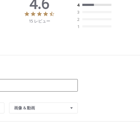
4.6
4
3
4
.
2
15 レビュー
6
1
s
t
a
r
r
a
t
i
n
g
画像 & 動画