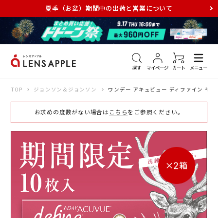
夏季（お盆）期間中の出荷と営業について
アキュビュー
メダリスト
メガネ
探す
マイページ
カート
メニュー
TOP
ジョンソン＆ジョンソン
ワンデー アキュビュー ディファイン モイ
お求めの度数がない場合は
こちら
をご参照ください。