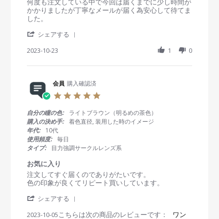
R
r
何度も注文している中で今回は届くまでに少し時間が
A
た
i
e
e
かかりましたが丁寧なメールが届く為安心して待てま
p
。
n
v
v
した。
r
色
g
i
i
2
、
'
e
e
シェアする
0
種
S
w
w
2
類
h
2023-10-23
1
0
b
s
4
も
a
y
t
た
r
会
a
く
e
員
t
さ
R
会員
購入確認済
o
i
ん
e
n
n
あ
5
v
2
g
る
.
i
3
い
の
0
自分の瞳の色:
ライトブラウン（明るめの茶色）
e
O
つ
で
s
購入の決め手:
着色直径, 装用した時のイメージ
w
c
も
迷
t
年代:
10代
b
t
あ
い
a
使用頻度:
毎日
y
2
り
ま
r
タイプ:
目力強調サークルレンズ系
会
0
が
し
r
員
2
と
た
a
お気に入り
o
3
う
が
t
R
r
注文してすぐ届くのでありがたいです。
n
ご
、
i
e
e
色の印象が良くてリピート買いしています。
2
ざ
こ
n
v
v
3
い
の
g
'
i
i
シェアする
O
ま
色
S
e
e
c
す
の
こちらは次の商品のレビューです：
h
ワン
2023-10-05
w
w
t
。