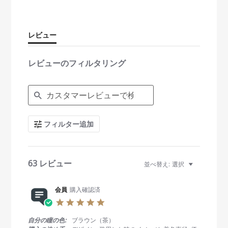
t
a
r
r
レビュー
a
t
i
レビューのフィルタリング
n
g
S
e
a
r
c
フィルター追加
h
R
e
v
i
63 レビュー
並べ替え:
選択
e
w
s
会員
購入確認済
5
.
0
自分の瞳の色:
ブラウン（茶）
s