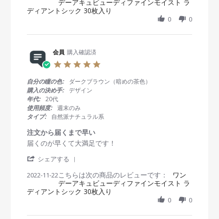
デーアキュビューディファインモイスト ラ
a
会
a
の
ディアントシック 30枚入り
r
員
t
商
e
0
0
o
i
品
R
n
n
と
e
1
g
同
v
5
お
じ
i
会員
購入確認済
J
し
で
e
a
ゃ
問
5
w
n
れ
題
.
b
2
な
0
自分の瞳の色:
ダークブラウン（暗めの茶色）
y
0
い
s
購入の決め手:
デザイン
会
2
で
t
年代:
20代
員
3
す
a
使用頻度:
週末のみ
o
。
r
タイプ:
自然派ナチュラル系
n
柄
r
1
が
a
注文から届くまで早い
5
あ
t
R
r
届くのが早くて大満足です！
J
る
i
e
e
a
か
n
'
v
v
シェアする
n
ら
g
S
i
i
2
か
こちらは次の商品のレビューです：
h
ワン
2022-11-22
e
e
0
最
デーアキュビューディファインモイスト ラ
a
w
w
2
初
ディアントシック 30枚入り
r
b
s
3
付
e
0
0
y
t
け
R
会
a
た
e
員
t