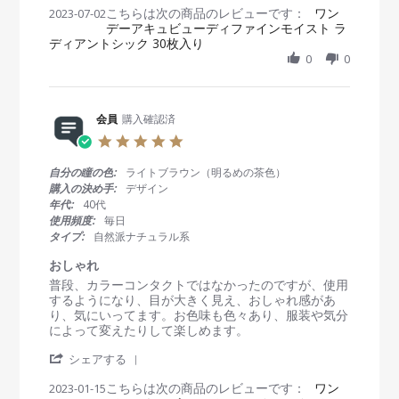
、
こちらは次の商品のレビューです：
h
ワン
2023-07-02
会
a
こ
デーアキュビューディファインモイスト ラ
a
員
t
ち
ディアントシック 30枚入り
r
o
i
e
0
0
n
n
R
2
g
e
J
カ
v
u
ラ
i
会員
購入確認済
l
コ
e
2
ン
5
w
0
は
.
b
2
初
0
自分の瞳の色:
ライトブラウン（明るめの茶色）
y
3
め
s
購入の決め手:
デザイン
会
て
t
年代:
40代
員
の
a
使用頻度:
毎日
o
使
r
タイプ:
自然派ナチュラル系
n
用
r
2
で
a
おしゃれ
J
す
t
R
r
普段、カラーコンタクトではなかったのですが、使用
u
。
i
e
e
するようになり、目が大きく見え、おしゃれ感があ
l
つ
n
v
v
り、気にいってます。お色味も色々あり、服装や気分
2
け
g
i
i
によって変えたりして楽しめます。
0
心
e
e
2
地
'
w
w
シェアする
3
は
S
b
s
通
こちらは次の商品のレビューです：
h
ワン
2023-01-15
y
t
常