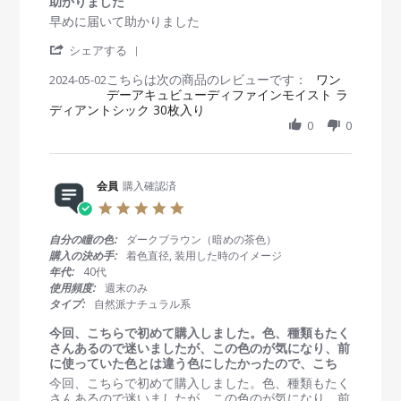
助かりました
2
t
R
r
早めに届いて助かりました
M
i
e
e
a
n
'
v
v
シェアする
y
g
S
i
i
2
こちらは次の商品のレビューです：
h
ワン
2024-05-02
e
e
0
デーアキュビューディファインモイスト ラ
a
w
w
2
ディアントシック 30枚入り
r
b
s
4
e
0
0
y
t
R
会
a
e
員
t
v
o
i
i
会員
購入確認済
n
n
e
2
g
5
w
M
助
.
b
a
か
0
自分の瞳の色:
ダークブラウン（暗めの茶色）
y
y
り
s
購入の決め手:
着色直径, 装用した時のイメージ
会
2
ま
t
年代:
40代
員
0
し
a
使用頻度:
週末のみ
o
2
た
r
タイプ:
自然派ナチュラル系
n
4
r
2
a
今回、こちらで初めて購入しました。色、種類もたく
M
t
さんあるので迷いましたが、この色のが気になり、前
a
i
に使っていた色とは違う色にしたかったので、こち
y
n
R
r
今回、こちらで初めて購入しました。色、種類もたく
2
g
e
e
さんあるので迷いましたが、この色のが気になり、前
0