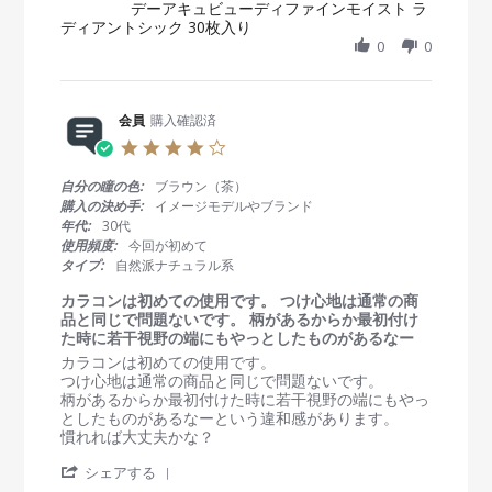
が
デーアキュビューディファインモイスト ラ
a
b
s
2
気
ディアントシック 30枚入り
r
y
t
0
に
e
0
0
会
a
2
な
R
員
t
3
り
e
o
i
、
v
n
n
前
i
会員
購入確認済
5
g
に
e
O
お
4
使
w
c
気
.
っ
b
t
に
0
て
自分の瞳の色:
ブラウン（茶）
y
2
入
s
い
購入の決め手:
イメージモデルやブランド
会
0
り
t
た
年代:
30代
員
2
a
色
使用頻度:
今回が初めて
o
3
r
と
タイプ:
自然派ナチュラル系
n
r
は
5
a
違
カラコンは初めての使用です。 つけ心地は通常の商
O
t
う
品と同じで問題ないです。 柄があるからか最初付け
c
i
色
た時に若干視野の端にもやっとしたものがあるなー
t
n
に
R
r
カラコンは初めての使用です。
2
g
し
e
e
つけ心地は通常の商品と同じで問題ないです。
0
た
v
v
柄があるからか最初付けた時に若干視野の端にもやっ
2
か
i
i
としたものがあるなーという違和感があります。
3
っ
e
e
慣れれば大丈夫かな？
た
w
w
の
'
b
s
シェアする
で
S
y
t