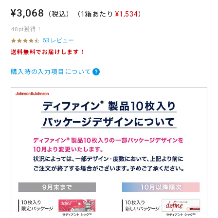
¥3,068
（税込）
（1箱あたり:
¥1,534
）
40pt獲得！
63 レビュー
4
.
送料無料でお届けします！
5
s
購入時の入力項目について
t
a
r
r
a
t
i
n
g