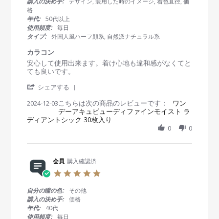
購入の決め手:
デザイン, 装用した時のイメージ, 着色直径, 価
t
格
a
年代:
50代以上
r
使用頻度:
毎日
r
タイプ:
外国人風ハーフ顔系, 自然派ナチュラル系
a
t
カラコン
i
R
r
安心して使用出来ます。着け心地も違和感がなくてと
n
e
e
ても良いです。
g
v
v
'
i
i
シェアする
S
e
e
こちらは次の商品のレビューです：
h
ワン
2024-12-03
w
w
デーアキュビューディファインモイスト ラ
a
b
s
ディアントシック 30枚入り
r
y
t
e
0
0
会
a
R
員
t
e
o
i
v
n
n
i
会員
購入確認済
3
g
e
D
カ
5
w
e
ラ
.
b
c
コ
0
自分の瞳の色:
その他
y
2
ン
s
購入の決め手:
価格
会
0
t
年代:
40代
員
2
a
使用頻度:
毎日