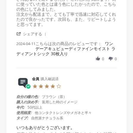
v
v
に使っていた色とは違う色にしたかったので、こちら
2
i
i
の色にしてみました。
4
e
e
注文から配送まで、とても丁寧で迅速に対応してくれ
w
w
たので良かったです。次回も、また、リピートしよう
b
s
と思ってます。
y
t
'
会
a
シェアする
S
員
t
こちらは次の商品のレビューです：
h
ワン
2024-04-11
o
i
デーアキュビューディファインモイスト ラ
a
n
n
ディアントシック 30枚入り
r
1
g
e
0
0
1
今
R
A
回
e
p
、
v
r
こ
i
会員
購入確認済
2
ち
e
0
ら
4
w
2
で
.
b
4
初
0
自分の瞳の色:
ブラウン（茶）
y
め
s
購入の決め手:
装用した時のイメージ
会
て
t
年代:
50代以上
員
購
a
使用頻度:
他コンタクトレンズやメガネと半々
o
入
r
タイプ:
自然派ナチュラル系
n
し
r
1
ま
a
いつもありがとうございます。
1
し
t