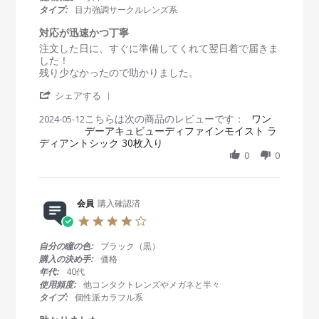
o
4
r
タイプ:
目力強調サークルレンズ系
n
r
3
a
対応が迅速かつ丁寧
D
t
R
r
注文した日に、すぐに準備してくれて翌日着で届きま
e
i
e
e
した！
c
n
v
v
残り少なかったので助かりました。
2
g
i
i
0
'
e
e
シェアする
2
S
w
w
4
こちらは次の商品のレビューです：
h
ワン
2024-05-12
b
s
デーアキュビューディファインモイスト ラ
a
y
t
ディアントシック 30枚入り
r
会
a
e
0
0
員
t
R
o
i
e
n
n
v
1
g
i
会員
購入確認済
2
対
e
M
応
4
w
a
が
.
b
y
迅
0
自分の瞳の色:
ブラック（黒）
y
2
速
s
購入の決め手:
価格
会
0
か
t
年代:
40代
員
2
つ
a
使用頻度:
他コンタクトレンズやメガネと半々
o
4
丁
r
タイプ:
個性派カラフル系
n
寧
r
1
a