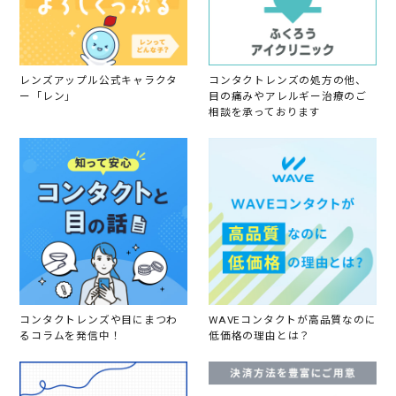
2
1
レンズアップル公式キャラクタ
コンタクトレンズの処方の他、
ー「レン」
目の痛みやアレルギー治療のご
相談を承っております
コンタクトレンズや目にまつわ
WAVEコンタクトが高品質なのに
るコラムを発信中！
低価格の理由とは？