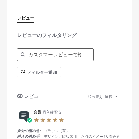
a
r
r
レビュー
a
t
i
レビューのフィルタリング
n
g
S
e
a
r
c
フィルター追加
h
R
e
v
i
60 レビュー
並べ替え:
選択
e
w
s
会員
購入確認済
5
.
0
自分の瞳の色:
ブラウン（茶）
s
購入の決め手:
デザイン, 価格, 装用した時のイメージ, 着色直