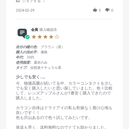
'
e
e
シェアする
n
て
S
w
w
2
h
2024-02-29
0
0
b
s
0
a
y
t
2
r
会
a
4
e
員
t
R
会員
購入確認済
o
i
e
n
n
4
v
2
g
.
i
9
着
0
自分の瞳の色:
ブラウン（茶）
e
F
け
s
購入の決め手:
価格
w
e
心
t
年代:
30代
b
b
地
a
使用頻度:
週末のみ
y
2
も
r
タイプ:
自然派ナチュラル系
会
0
色
r
員
2
も
a
少しでも安く…。
o
4
良
t
R
r
今、物価高騰が続いてる中、カラーコンタクトを少し
n
い
i
e
e
でも安く購入したいと思い探していました。色々比較
2
n
v
v
して、レンズアップルさんが1番安く購入できたので
9
g
i
i
購入しました。
F
e
e
e
w
w
カラコン自体はドライアイの私も乾燥なく着け心地も
b
b
s
良いです！！
2
y
t
色も沢山あるので色々試してみたいです。
0
会
a
2
員
t
発送も早く、送料無料なのでとても助かりました。
4