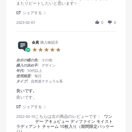
o
i
またリピートしたいと思います✨️
n
n
'
1
g
シェアする
S
F
少
h
2023-02-01
0
0
e
し
a
b
で
r
2
も
e
0
安
R
会員
購入確認済
2
く
e
3
…
5
v
。
.
i
0
自分の瞳の色:
その他
e
s
購入の決め手:
デザイン
w
t
年代:
50代以上
b
a
使用頻度:
毎日
y
r
タイプ:
自然派ナチュラル系
会
r
員
a
良いです。
o
t
R
r
良いです。
n
i
e
e
1
n
'
v
v
シェアする
F
g
S
i
i
e
こちらは次の商品のレビューです：
h
ワン
2022-03-10
e
e
b
デー アキュビュー ディファイン モイスト
a
w
w
2
ラディアント チャーム 10枚入り（期間限定パッケー
r
b
s
0
ジ）
e
y
t