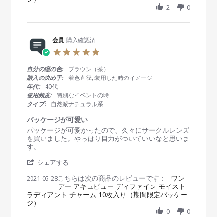
2
R
2
0
会
a
3
e
員
t
v
o
i
i
n
n
e
会員
購入確認済
1
g
w
0
良
5
b
M
い
.
y
a
で
0
自分の瞳の色:
ブラウン（茶）
会
r
す
s
購入の決め手:
着色直径, 装用した時のイメージ
員
2
。
t
年代:
40代
o
0
a
使用頻度:
特別なイベントの時
n
2
r
タイプ:
自然派ナチュラル系
1
2
r
0
a
パッケージが可愛い
M
t
R
r
パッケージが可愛かったので、久々にサークルレンズ
a
i
e
e
を買いました。やっぱり目力がついていいなと思いま
r
n
v
v
す。
2
g
i
i
0
'
e
e
シェアする
2
S
w
w
2
こちらは次の商品のレビューです：
h
ワン
2021-05-28
b
s
デー アキュビュー ディファイン モイスト
a
y
t
ラディアント チャーム 10枚入り（期間限定パッケー
r
会
a
ジ）
e
員
t
R
0
0
o
i