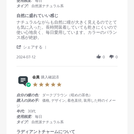
使用頻度:
毎日
n
5
れ
r
タイプ:
自然派ナチュラル系
1
ま
r
5
す
a
自然に盛れていい感じ
D
t
R
r
ナチュラルながらも自然に瞳が大きく見えるのでとて
e
i
e
e
も気に入った。長時間装着していても乾きにくいので
c
n
v
v
使い心地良く、毎日愛用しています。カラーのバラン
2
g
i
i
ス感が絶妙。
0
e
e
2
'
w
w
シェアする
5
S
b
s
h
2024-07-12
0
0
y
t
a
会
a
r
員
t
e
o
i
R
会員
購入確認済
n
n
e
1
g
5
v
2
自
.
i
J
然
0
自分の瞳の色:
ダークブラウン（暗めの茶色）
e
u
に
s
購入の決め手:
価格, デザイン, 着色直径, 装用した時のイメー
w
l
盛
t
ジ
b
2
れ
a
年代:
30代
y
0
て
r
使用頻度:
毎日
会
2
い
r
タイプ:
自然派ナチュラル系
員
4
い
a
o
感
t
ラディアントチャームについて
n
じ