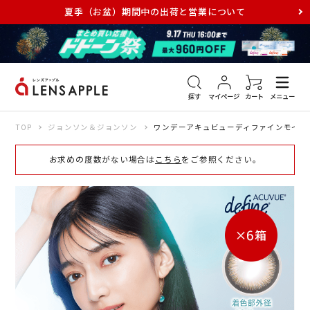
夏季（お盆）期間中の出荷と営業について
アキュビュー
メダリスト
メガネ
探す
マイページ
カート
メニュー
TOP
ジョンソン＆ジョンソン
ワンデーアキュビューディファインモイスト
お求めの度数がない場合は
こちら
をご参照ください。