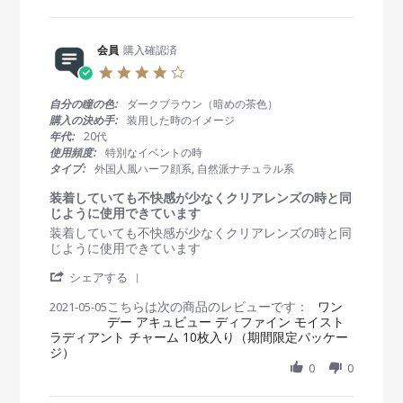
e
n
n
v
2
g
i
8
パ
e
会員
購入確認済
M
ッ
w
a
ケ
4
b
y
ー
.
y
2
ジ
0
自分の瞳の色:
ダークブラウン（暗めの茶色）
会
0
が
s
購入の決め手:
装用した時のイメージ
員
2
可
t
年代:
20代
o
1
愛
a
使用頻度:
特別なイベントの時
n
い
r
タイプ:
外国人風ハーフ顔系, 自然派ナチュラル系
2
r
8
a
装着していても不快感が少なくクリアレンズの時と同
M
t
じように使用できています
a
i
R
r
装着していても不快感が少なくクリアレンズの時と同
y
n
e
e
じように使用できています
2
g
v
v
0
'
i
i
シェアする
2
S
e
e
1
こちらは次の商品のレビューです：
h
ワン
2021-05-05
w
w
デー アキュビュー ディファイン モイスト
a
b
s
ラディアント チャーム 10枚入り（期間限定パッケー
r
y
t
ジ）
e
会
a
R
0
0
員
t
e
o
i
v
n
n