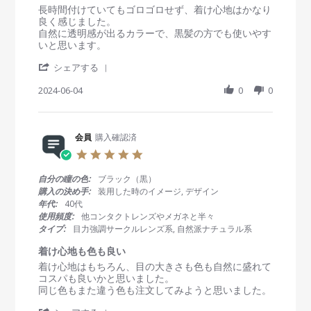
i
R
r
長時間付けていてもゴロゴロせず、着け心地はかなり
1
n
e
e
良く感じました。
2
g
v
v
自然に透明感が出るカラーで、黒髪の方でも使いやす
J
i
i
いと思います。
u
e
e
l
'
w
w
シェアする
2
S
b
s
0
h
2024-06-04
0
0
y
t
2
a
会
a
4
r
員
t
e
o
i
R
会員
購入確認済
n
n
e
4
g
5
v
J
ラ
.
i
u
デ
0
自分の瞳の色:
ブラック（黒）
e
n
ィ
s
購入の決め手:
装用した時のイメージ, デザイン
w
2
ア
t
年代:
40代
b
0
ン
a
使用頻度:
他コンタクトレンズやメガネと半々
y
2
ト
r
タイプ:
目力強調サークルレンズ系, 自然派ナチュラル系
会
4
チ
r
員
ャ
a
着け心地も色も良い
o
ー
t
R
r
着け心地はもちろん、目の大きさも色も自然に盛れて
n
ム
i
e
e
コスパも良いかと思いました。
4
に
n
v
v
同じ色もまた違う色も注文してみようと思いました。
J
つ
g
i
i
u
い