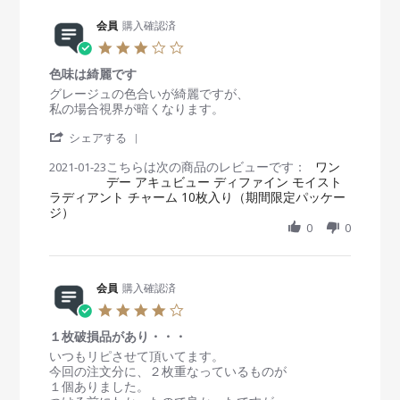
i
5
g
e
会員
購入確認済
M
装
w
a
着
3
b
y
し
.
y
2
て
色味は綺麗です
0
会
0
い
s
R
r
グレージュの色合いが綺麗ですが、
員
2
て
t
e
e
私の場合視界が暗くなります。
o
1
も
a
v
v
n
不
'
r
i
i
シェアする
5
快
S
r
e
e
M
感
こちらは次の商品のレビューです：
h
ワン
2021-01-23
a
w
w
a
が
デー アキュビュー ディファイン モイスト
a
t
b
s
y
少
ラディアント チャーム 10枚入り（期間限定パッケー
r
i
y
t
2
な
ジ）
e
n
会
a
0
く
R
g
0
0
員
t
2
ク
e
o
i
1
リ
v
n
n
ア
i
2
g
レ
e
会員
購入確認済
3
色
ン
w
J
味
4
ズ
b
a
は
.
の
y
n
綺
１枚破損品があり・・・
0
時
会
2
麗
s
R
r
いつもリピさせて頂いてます。
と
員
0
で
t
e
e
今回の注文分に、２枚重なっているものが
同
o
2
す
a
v
v
１個ありました。
じ
n
1
r