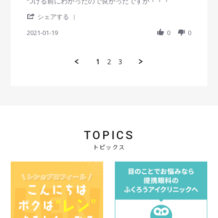
i
i
つける前にわかったので良かったですが・・・
よ
2
r
e
e
う
3
'
a
w
w
シェアする
に
J
S
t
b
s
使
a
h
2021-01-19
i
0
0
y
t
用
n
a
n
会
a
で
2
r
g
員
t
き
0
e
o
i
て
1
2
3
2
R
n
n
い
1
e
1
g
ま
v
9
１
す
i
J
枚
e
a
破
w
n
損
b
2
品
y
0
が
会
2
あ
TOPICS
員
1
り
o
トピックス
・
n
・
1
・
9
J
a
n
2
0