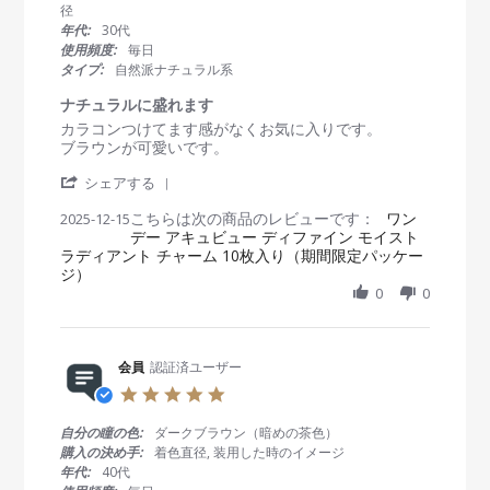
t
径
a
年代:
30代
r
使用頻度:
毎日
r
タイプ:
自然派ナチュラル系
a
t
ナチュラルに盛れます
i
R
r
カラコンつけてます感がなくお気に入りです。
n
e
e
ブラウンが可愛いです。
g
v
v
'
i
i
シェアする
S
e
e
こちらは次の商品のレビューです：
h
ワン
2025-12-15
w
w
デー アキュビュー ディファイン モイスト
a
b
s
ラディアント チャーム 10枚入り（期間限定パッケー
r
y
t
ジ）
e
会
a
R
0
0
員
t
e
o
i
v
n
n
i
1
g
e
会員
認証済ユーザー
5
ナ
w
D
チ
5
b
e
ュ
.
y
c
ラ
0
自分の瞳の色:
ダークブラウン（暗めの茶色）
会
2
ル
s
購入の決め手:
着色直径, 装用した時のイメージ
員
0
に
t
年代:
40代
o
2
盛
a