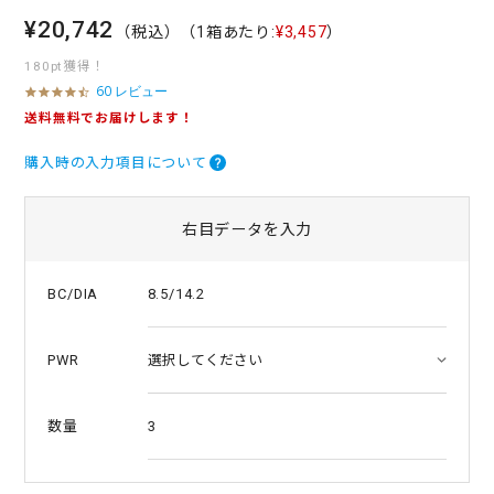
¥20,742
（税込）
（1箱あたり:
¥3,457
）
180pt獲得！
60 レビュー
4
.
送料無料でお届けします！
4
s
購入時の入力項目について
t
a
r
r
右目データを入力
a
t
i
8.5/14.2
BC/DIA
n
g
PWR
3
数量