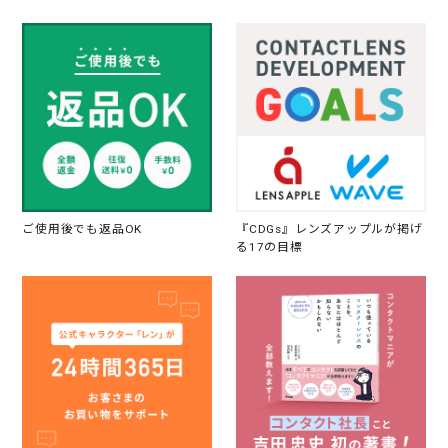
ご使用後でも返品OK
『CDGs』レンズアップルが掲げ
る17の目標