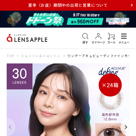
夏季（お盆）期間中の出荷と営業について
アキュビュー
メダリスト
メガネ
探す
マイページ
カート
メニュー
TOP
ジョンソン＆ジョンソン
ワンデーアキュビューディファインモイスト 