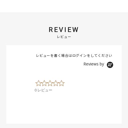
REVIEW
レビュー
レビューを書く場合は
ログイン
をしてください
Reviews by
0
.
0 レビュー
0
s
t
a
r
r
a
t