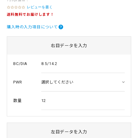
720pt獲得！
レビューを書く
0
.
送料無料でお届けします！
0
s
購入時の入力項目について
t
a
r
r
右目データを入力
a
t
i
8.5/14.2
BC/DIA
n
g
PWR
12
数量
左目データを入力