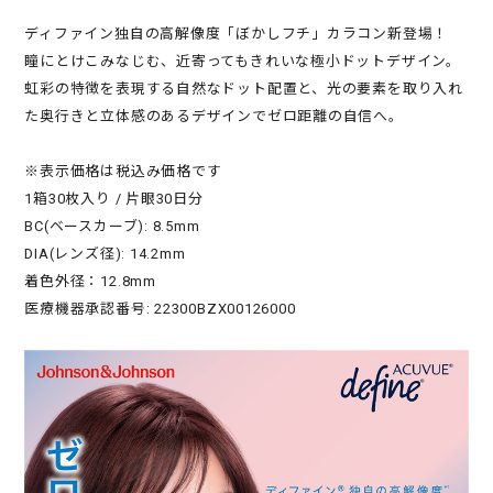
ディファイン独自の高解像度「ぼかしフチ」カラコン新登場！
瞳にとけこみなじむ、近寄ってもきれいな極小ドットデザイン。
虹彩の特徴を表現する自然なドット配置と、光の要素を取り入れ
た奥行きと立体感のあるデザインでゼロ距離の自信へ。
※表示価格は税込み価格です
1箱30枚入り / 片眼30日分
BC(ベースカーブ): 8.5mm
DIA(レンズ径): 14.2mm
着色外径：12.8mm
医療機器承認番号: 22300BZX00126000