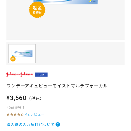
ワンデーアキュビューモイストマルチフォーカル
¥3,560
（税込）
40pt獲得！
42 レビュー
4
.
4
購入時の入力項目について
s