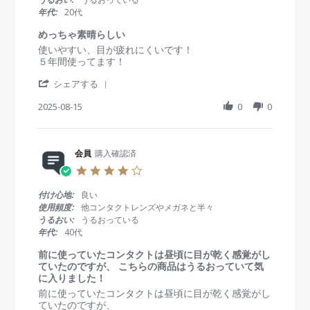
b
g
え
a
年代:
20代
y
2
ま
r
会
0
す
r
めっちゃ素晴らしい
員
2
a
R
r
使いやすい、目が疲れにくいです！
o
5
t
e
e
５年間使ってます！
n
i
v
v
1
n
'
i
i
シェアする
5
g
S
e
e
A
h
2025-08-15
0
0
w
w
u
a
b
s
g
r
y
t
2
e
会
a
0
R
会員
購入確認済
員
t
2
e
o
i
5
4
v
n
n
.
i
1
g
0
付け心地:
良い
e
5
め
s
使用頻度:
他コンタクトレンズやメガネと半々
w
A
っ
t
うるおい:
うるおっている
b
u
ち
a
年代:
40代
y
g
ゃ
r
会
2
素
r
前に使っていたコンタクトは昼頃に目が乾く感覚がし
員
0
晴
a
ていたのですが、 こちらの商品はうるおっていて気
o
2
ら
t
に入りました！
n
5
し
i
R
r
前に使っていたコンタクトは昼頃に目が乾く感覚がし
1
い
n
e
e
ていたのですが、
5