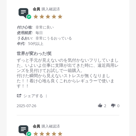
0
に
e
会
a
2
目
R
会員
購入確認済
員
t
5
が
e
o
i
5
乾
v
n
n
.
く
i
7
g
0
感
付け心地:
非常に良い
e
A
素
s
覚
使用頻度:
毎日
w
u
早
t
が
うるおい:
非常にうるおっている
b
g
い
a
し
年代:
50代以上
y
2
配
r
て
会
0
送
r
い
世界が変わった!笑
員
2
a
た
R
r
ずっと手元が見えないのを気付かないフリしていまし
o
5
あ
t
の
e
e
た。いよいよ仕事に支障が出てきた時に、遠近両用レ
n
り
i
で
v
v
ンズを見付けてお試しで一箱購入。
7
が
n
す
i
i
付けた瞬間から見えないストレスが無くなりまし
A
と
g
が
e
e
た！！着け心地も良くこれからレギュラーで使いま
u
う
、
w
w
す！！
g
ご
こ
b
s
2
ざ
ち
'
y
t
シェアする
0
い
ら
S
会
a
2
ま
の
h
2025-07-26
2
0
員
t
5
し
商
a
o
i
た
品
r
n
n
レ
は
e
2
g
ン
う
R
会員
購入確認済
6
世
ズ
る
e
J
界
5
も
お