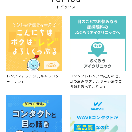
員
0
夜
o
トピックス
2
ま
n
4
で
1
潤
2
い
N
が
o
あ
v
り
2
コ
0
ロ
2
コ
4
ロ
し
た
り
レンズアップル公式キャラクタ
コンタクトレンズの処方の他、
ゴ
ー「レン」
目の痛みやアレルギー治療のご
ワ
相談を承っております
つ
き
が
な
く
良
か
っ
た