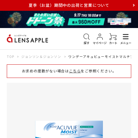
夏季（お盆）期間中の出荷と営業について
アキュビュー
メダリスト
メガネ
探す
マイページ
カート
メニュー
TOP
ジョンソン＆ジョンソン
ワンデーアキュビューモイストマルチフォ
お求めの度数がない場合は
こちら
をご参照ください。