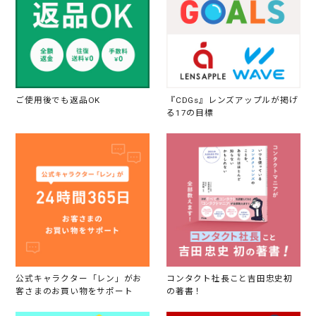
ご使用後でも返品OK
『CDGs』レンズアップルが掲げ
る17の目標
公式キャラクター「レン」がお
コンタクト社長こと吉田忠史初
客さまのお買い物をサポート
の著書！