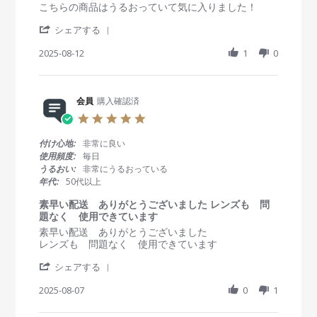
g
v
v
こちらの商品はうるおっていて気に入りました！
A
i
i
u
'
e
e
シェアする
g
S
w
w
2
h
2025-08-12
1
0
b
s
0
a
y
t
2
r
会
a
5
e
員
t
R
会員
購入確認済
o
i
e
n
n
5
v
1
g
.
i
2
前
0
付け心地:
非常に良い
e
A
に
s
使用頻度:
毎日
w
u
使
t
うるおい:
非常にうるおっている
b
g
っ
a
年代:
50代以上
y
2
て
r
会
0
い
r
素早い配送 ありがとうございました レンズも 問
員
2
た
a
題なく 使用できています
o
5
コ
t
R
r
素早い配送 ありがとうございました
n
ン
i
e
e
レンズも 問題なく 使用できています
1
タ
n
v
v
2
ク
g
'
i
i
シェアする
A
ト
S
e
e
u
は
h
2025-08-07
0
1
w
w
g
昼
a
b
s
2
頃
r
y
t