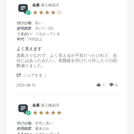
5
や
R
会員
購入確認済
O
っ
e
c
ぱ
4
v
t
り
.
i
2
安
0
付け心地:
良い
e
0
心
s
使用頻度:
月に1～3日
w
2
で
t
うるおい:
うるおっている
b
5
す
a
年代:
50代以上
y
r
会
r
よく見えます
員
a
R
r
老眼入りなので、よく見えるか不安だったけれど、自
o
t
e
e
分にはあったみたい。老眼鏡を付けたり外したりの回
n
i
v
v
数減りました。
1
n
i
i
5
g
'
e
e
シェアする
O
S
w
w
c
h
2025-08-15
1
0
b
s
t
a
y
t
2
r
会
a
0
e
員
t
2
R
会員
購入確認済
o
i
5
e
n
n
5
v
1
g
.
i
5
よ
0
付け心地:
非常に良い
e
A
く
s
使用頻度:
週末のみ
w
u
見
t
うるおい:
うるおっている