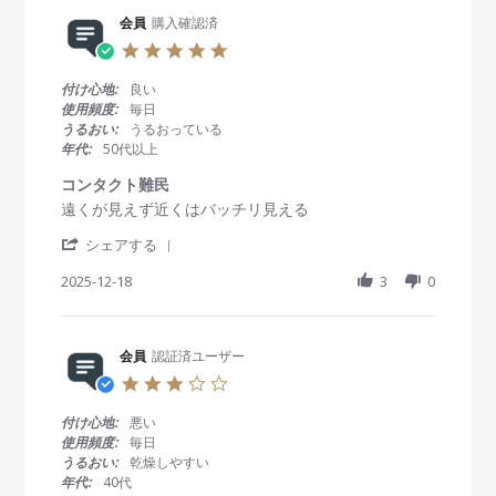
s
会員
購入確認済
5
.
0
付け心地:
良い
s
使用頻度:
毎日
t
うるおい:
うるおっている
a
年代:
50代以上
r
r
コンタクト難民
a
R
r
遠くが見えず近くはバッチリ見える
t
e
e
i
'
v
v
シェアする
n
S
i
i
g
h
2025-12-18
3
0
e
e
a
w
w
r
b
s
e
y
t
R
会員
認証済ユーザー
会
a
e
員
t
3
v
o
i
.
i
n
n
0
付け心地:
悪い
e
1
g
s
使用頻度:
毎日
w
8
コ
t
うるおい:
乾燥しやすい
b
D
ン
a
年代:
40代
y
e
タ
r