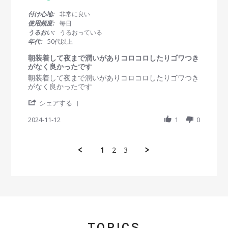
v
u
が
.
っ
i
l
変
0
問
付け心地:
非常に良い
て
e
2
わ
s
題
使用頻度:
毎日
い
w
0
っ
t
な
て
うるおい:
うるおっている
b
2
た
a
く
気
年代:
50代以上
y
5
!
r
に
会
笑
r
使
朝装着して夜まで潤いがありコロコロしたりゴワつき
入
員
a
用
がなく良かったです
り
o
t
で
ま
R
r
朝装着して夜まで潤いがありコロコロしたりゴワつき
n
i
き
し
e
e
がなく良かったです
2
n
て
た
v
v
6
g
い
！
'
i
i
シェアする
J
ま
S
e
e
u
す
h
2024-11-12
1
0
w
w
l
a
b
s
2
r
y
t
0
e
会
a
2
1
2
3
R
員
t
5
e
o
i
v
n
n
i
1
g
e
2
朝
w
N
装
b
o
着
y
v
し
会
2
て
TOPICS