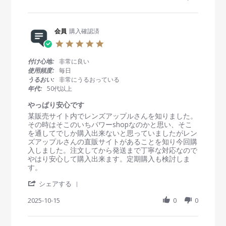
a
w
w
e
r
b
s
c
e
y
t
2
R
会員
購入確認済
会
a
0
e
員
t
2
5
v
o
i
5
.
i
n
n
0
付け心地:
非常に良い
e
2
g
s
使用頻度:
毎日
w
5
遠
t
うるおい:
非常にうるおっている
b
O
近
a
年代:
50代以上
y
c
両
r
会
t
用
r
やっぱり安心です
員
2
a
R
r
某販売サイト内でレンズアップルさんを知りました。
o
0
t
e
e
その時はそこのいちパワーshopなのかと思い、そこ
n
2
i
v
v
を通してでしか購入出来ないと思っていましたがレン
2
5
n
i
i
ズアップルさんの直販サイトがあることを知り今回購
5
g
e
e
入しました。注文してから発送まで丁寧な対応なので
O
w
w
やはり安心して購入出来ます。定期購入も検討しま
c
b
s
す。
t
y
t
2
'
会
a
シェアする
0
S
員
t
2
h
2025-10-15
0
0
o
i
5
a
n
n
r
1
g
e