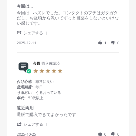
会
c
ク
r
今回は…
員
2
ト
a
R
r
今回は…ハズレでした。コンタクトのフチはガタガタ
o
0
難
t
e
e
だし、お昼頃から乾いてずっと目薬をしないといけな
n
2
民
i
v
v
い感じです。
1
5
n
i
i
8
g
'
e
e
シェアする
D
S
w
w
e
h
2025-12-11
1
0
b
s
c
a
y
t
2
r
会
a
0
e
員
t
2
R
会員
購入確認済
o
i
5
e
n
n
5
v
1
g
.
i
1
今
0
付け心地:
非常に良い
e
D
回
s
使用頻度:
毎日
w
e
は
t
うるおい:
うるおっている
b
c
…
a
年代:
50代以上
y
2
r
会
0
r
遠近両用
員
2
a
R
r
通販で購入できてよかったです
o
5
t
e
e
n
i
'
v
v
シェアする
1
n
S
i
i
1
g
h
2025-10-25
0
0
e
e
D