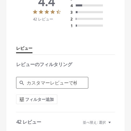
4.4
4
4
3
.
42 レビュー
2
4
s
1
t
a
r
r
レビュー
a
t
i
レビューのフィルタリング
n
g
S
e
a
r
c
フィルター追加
h
R
e
v
i
42 レビュー
並べ替え:
選択
e
w