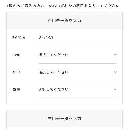
t
1箱のみご購入の方は、左右いずれかの項目を入力してください
a
r
r
右目データを入力
a
t
i
8.4/14.3
BC/DIA
n
g
PWR
ADD
数量
左目データを入力