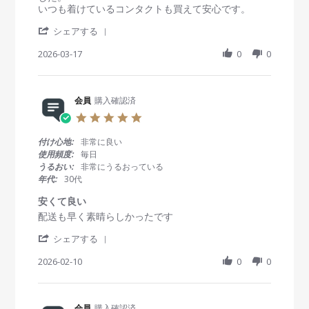
g
e
e
いつも着けているコンタクトも買えて安心です。
M
w
w
a
'
b
s
シェアする
r
S
y
t
2
h
2026-03-17
0
0
会
a
0
a
員
t
2
r
o
i
6
e
n
n
R
会員
購入確認済
1
g
e
7
配
5
v
M
送
.
i
a
ま
0
付け心地:
非常に良い
e
r
で
s
使用頻度:
毎日
w
2
早
t
うるおい:
非常にうるおっている
b
0
い
a
年代:
30代
y
2
！
r
会
6
r
安くて良い
員
a
R
r
配送も早く素晴らしかったです
o
t
e
e
n
i
'
v
v
シェアする
1
n
S
i
i
7
g
h
2026-02-10
0
0
e
e
M
a
w
w
a
r
b
s
r
e
y
t
2
R
会員
購入確認済