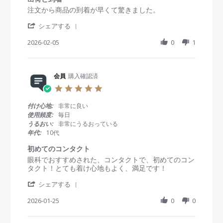
員
0
早
a
R
r
注文から商品の到着が早くて驚きました。
o
2
い
t
e
e
n
6
！
i
'
v
v
シェアする
7
n
S
i
i
F
g
h
2026-02-05
0
1
e
e
e
a
w
w
b
r
b
s
2
e
y
t
0
R
会員
購入確認済
会
a
2
e
員
t
6
5
v
o
i
.
i
n
n
0
付け心地:
非常に良い
e
5
g
s
使用頻度:
毎日
w
F
出
t
うるおい:
非常にうるおっている
b
e
荷
a
年代:
10代
y
b
と
r
会
2
到
r
初めてのコンタクト
員
0
着
a
R
r
眼科でおすすめされた、コンタクトで、初めてのコン
o
2
t
e
e
タクト！とても着け心地もよく、満足です！
n
6
i
v
v
5
n
'
i
i
シェアする
F
g
S
e
e
e
h
2026-01-25
0
0
w
w
b
a
b
s
2
r
y
t
0