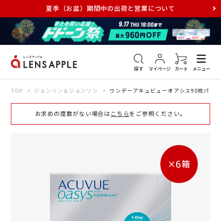
夏季（お盆）期間中の出荷と営業について
アキュビュー
メダリスト
メガネ
探す
マイページ
カート
メニュー
TOP
ジョンソン＆ジョンソン
ワンデーアキュビューオアシス90枚パック
お求めの度数がない場合は
こちら
をご参照ください。