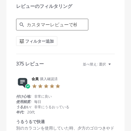
i
レビューのフィルタリング
n
g
S
e
a
r
c
フィルター追加
h
R
e
v
i
375 レビュー
並べ替え:
選択
e
w
s
会員
購入確認済
5
.
0
付け心地:
非常に良い
s
使用頻度:
毎日
t
うるおい:
非常にうるおっている
a
年代:
20代
r
r
うるうるで快適
a
R
r
別のカラコンを使用していた時、夕方のゴロつきやド
t