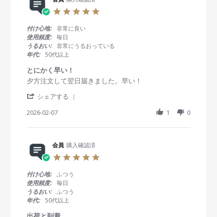
会
a
0
e
員
t
2
5
v
o
i
6
.
i
n
n
0
付け心地:
非常に良い
e
1
g
s
使用頻度:
毎日
w
0
安
t
うるおい:
非常にうるおっている
b
F
く
a
年代:
50代以上
y
e
て
r
会
b
良
r
とにかく早い！
員
2
い
a
R
r
夕方注文して翌日届きました。早い！
o
0
t
e
e
n
2
i
'
v
v
シェアする
1
6
n
S
i
i
0
g
h
2026-02-07
1
0
e
e
F
a
w
w
e
r
b
s
b
e
y
t
2
R
会員
購入確認済
会
a
0
e
員
t
2
5
v
o
i
6
.
i
n
n
0
付け心地:
ふつう
e
7
g
s
使用頻度:
毎日
w
F
と
t
うるおい:
ふつう
b
e
に
a
年代:
50代以上
y
b
か
r
会
2
く
r
出荷と到着