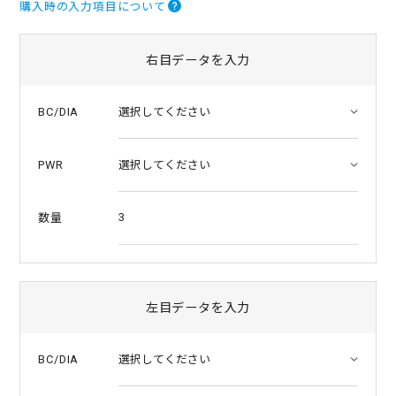
購入時の入力項目について
t
a
r
r
右目データを入力
a
t
i
BC/DIA
n
g
PWR
3
数量
左目データを入力
BC/DIA