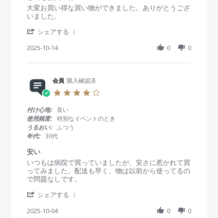
員
2
品
a
R
r
大変お買い得な買い物ができました。ありがとうござ
o
5
の
t
e
e
いました。
n
使
i
v
v
2
用
n
'
i
i
シェアする
6
期
g
S
e
e
O
限
h
2025-10-14
0
0
w
w
c
も
a
b
s
t
問
r
y
t
2
題
e
会
a
0
な
R
会員
購入確認済
員
t
2
く
e
o
i
5
4
、
v
n
n
.
他
i
1
g
0
店
付け心地:
良い
e
4
と
s
よ
使用頻度:
特別なイベントのとき
w
O
て
t
り
うるおい:
ふつう
b
c
も
a
お
年代:
30代
y
t
お
r
得
会
2
買
r
に
安い
員
0
い
a
買
R
r
いつもは病院で買っていましたが、安さに惹かれて買
o
2
得
t
え
e
e
ってみました。配送も早く、物は以前から使ってるの
n
5
i
た
v
v
で問題なしです。
1
n
と
i
i
4
g
思
'
e
e
シェアする
O
う
S
w
w
c
h
2025-10-04
0
0
b
s
t