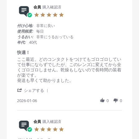
e
会
a
2
R
会員
購入確認済
員
t
6
e
o
i
5
v
n
n
.
i
2
g
0
付け心地:
非常に良い
e
5
初
s
使用頻度:
毎日
w
J
め
t
うるおい:
非常にうるおっている
b
a
て
a
年代:
40代
y
n
の
r
会
2
コ
r
快適！
員
0
ン
a
R
r
ここ最近、どのコンタクトをつけてもゴロゴロしてい
o
2
タ
t
e
e
て仕事にならずでしたが、このレンズに変えてから全
n
6
ク
i
v
v
くゴロゴロしません。乾燥もしないので長時間の装着
2
ト
n
i
i
が楽です。
5
g
e
e
発送も早くて助かりました。
J
w
w
a
'
b
s
シェアする
n
S
y
t
2
h
2026-01-06
0
0
会
a
0
a
員
t
2
r
o
i
6
e
n
n
R
会員
購入確認済
6
g
e
J
快
5
v
a
適
.
i
n
！