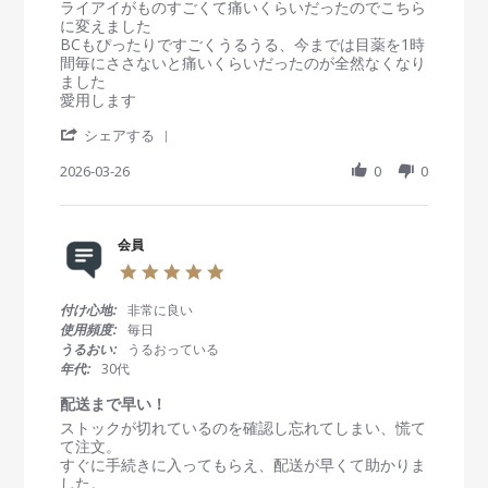
e
e
ライアイがものすごくて痛いくらいだったのでこちら
i
v
v
に変えました
n
i
i
BCもぴったりですごくうるうる、今までは目薬を1時
g
e
e
間毎にささないと痛いくらいだったのが全然なくなり
w
w
ました
b
s
愛用します
y
t
'
会
a
シェアする
S
員
t
h
2026-03-26
0
0
o
i
a
n
n
r
2
g
e
6
う
R
会員
M
る
e
a
う
5
v
r
る
.
i
2
で
0
付け心地:
非常に良い
e
0
快
s
使用頻度:
毎日
w
2
適
t
うるおい:
うるおっている
b
6
a
年代:
30代
y
r
会
r
配送まで早い！
員
a
R
r
ストックが切れているのを確認し忘れてしまい、慌て
o
t
e
e
て注文。
n
i
v
v
すぐに手続きに入ってもらえ、配送が早くて助かりま
2
n
i
i
した。
6