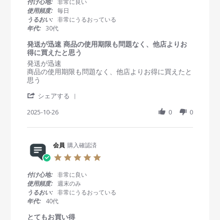
0
付け心地:
非常に良い
e
2
s
使用頻度:
毎日
w
0
t
うるおい:
非常にうるおっている
b
2
a
年代:
30代
y
6
r
会
r
発送が迅速 商品の使用期限も問題なく、他店よりお
員
a
得に買えたと思う
o
t
R
r
発送が迅速
n
i
e
e
商品の使用期限も問題なく、他店よりお得に買えたと
6
n
v
v
思う
J
g
i
i
a
'
e
e
シェアする
n
S
w
w
2
h
2025-10-26
0
0
b
s
0
a
y
t
2
r
会
a
6
e
員
t
R
会員
購入確認済
o
i
e
n
n
5
v
2
g
.
i
6
発
0
付け心地:
非常に良い
e
O
送
s
使用頻度:
週末のみ
w
c
が
t
うるおい:
非常にうるおっている
b
t
迅
a
年代:
40代
y
2
速
r
会
0
商
r
とてもお買い得