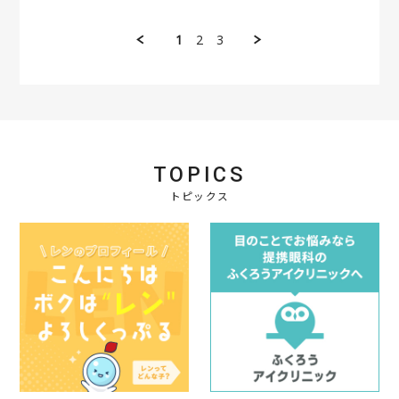
a
y
t
2
r
会
a
0
e
員
t
2
1
2
3
R
o
i
5
e
n
n
v
4
g
i
O
安
e
c
い
w
t
b
2
y
0
会
2
TOPICS
員
5
o
トピックス
n
4
O
c
t
2
0
2
5