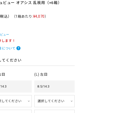
ュビュー オアシス 乱視用（×6箱）
（税込）
（1箱あたり:
¥4,070
）
レビュー
けします！
目について
してください
 右目
(L) 左目
/14.3
8.5/14.3