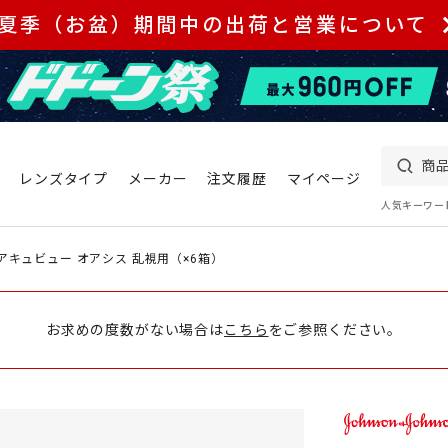
夏季（お盆）期間中の出荷と営業について
レンズタイプ
メーカー
注文履歴
マイページ
人気キーワー
アキュビュー オアシス 乱視用（×6箱）
お求めの度数がない場合は
こちら
をご参照ください。