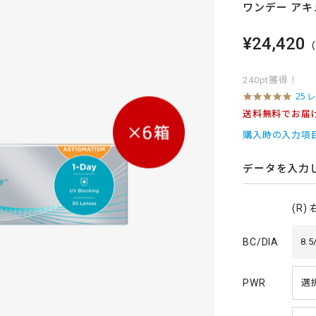
ワンデー アキ
¥24,420
240pt獲得！
4
25 
.
送料無料でお届
8
s
購入時の入力項
t
a
r
データを入力
r
a
t
(R)
i
n
g
BC/DIA
8.5
PWR