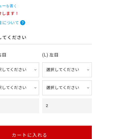
ューを書く
けします！
目について
してください
 右目
(L) 左目
2
カートに入れる