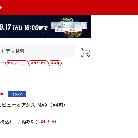
ド：
アキュビュー
メダリスト
メガネ
ビューオアシス MAX（×4箱）
（税込）
（1箱あたり:
¥4,998
）