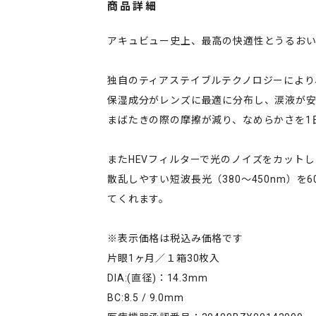
商品詳細
アキュビュー史上、最高の快適性とうるお
独自のティアステイブルテクノロジーにより
保湿成分がレンズに最適に分布し、涙液が
まばたきの際の摩擦が減り、なめらかさを1
またHEVフィルターで光のノイズをカットし
散乱しやすい短波長光（380～450nm）
てくれます。
※表示価格は税込み価格です
片眼1ヶ月／１箱30枚入
DIA:(直径)：14.3mm
BC:8.5 / 9.0mm