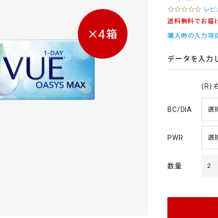
0
レビ
.
送料無料でお届
0
s
購入時の入力項
t
a
r
データを入力
r
a
t
(R)
i
n
g
BC/DIA
PWR
数量
2