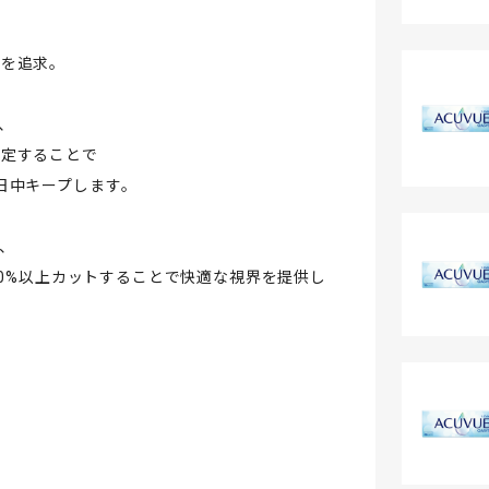
いを追求。
、
安定することで
日中キープします。
、
を60%以上カットすることで快適な視界を提供し