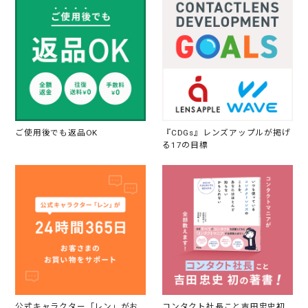
ご使用後でも返品OK
『CDGs』レンズアップルが掲げ
る17の目標
公式キャラクター「レン」がお
コンタクト社長こと吉田忠史初