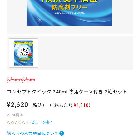
コンセプトクイック 240ml 専用ケース付き 2箱セット
¥2,620
（税込）
（1箱あたり:
¥1,310
）
20pt獲得！
レビューを書く
0
.
0
購入時の入力項目について
s