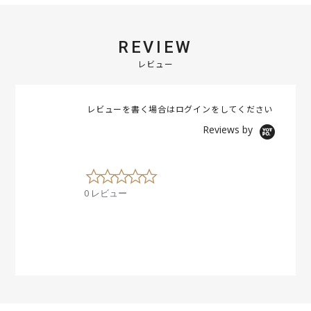
REVIEW
レビュー
レビューを書く場合は
ログイン
をしてください
Reviews by
0
.
0 レビュー
0
s
t
a
r
r
a
t
i
n