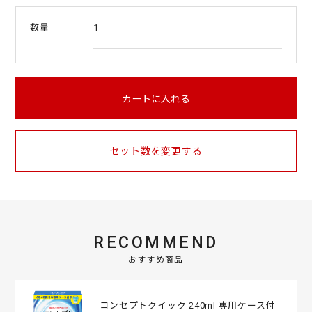
t
a
1
数量
r
r
a
t
i
n
カートに入れる
g
セット数を変更する
RECOMMEND
おすすめ商品
コンセプトクイック 240ml 専用ケース付