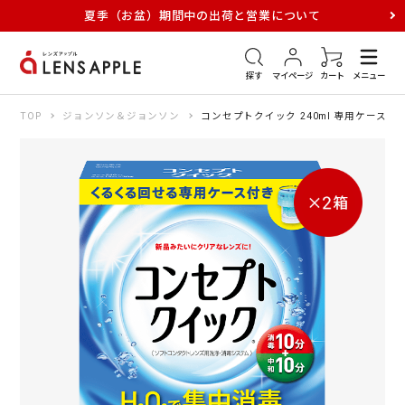
夏季（お盆）期間中の出荷と営業について
アキュビュー
メダリスト
メガネ
探す
マイページ
カート
メニュー
TOP
ジョンソン＆ジョンソン
コンセプトクイック 240ml 専用ケース付