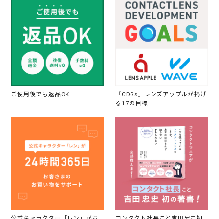
ご使用後でも返品OK
『CDGs』レンズアップルが掲げ
る17の目標
公式キャラクター「レン」がお
コンタクト社長こと吉田忠史初