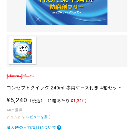
コンセプトクイック 240ml 専用ケース付き 4箱セット
¥5,240
（税込）
（1箱あたり:
¥1,310
）
40pt獲得！
レビューを書く
0
.
0
購入時の入力項目について
s