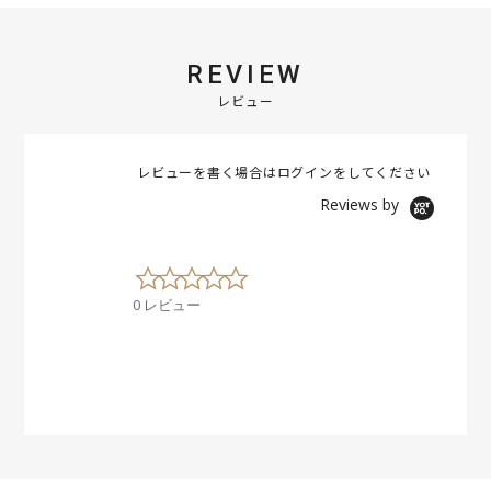
REVIEW
レビュー
レビューを書く場合は
ログイン
をしてください
Reviews by
0
.
0 レビュー
0
s
t
a
r
r
a
t
i
n