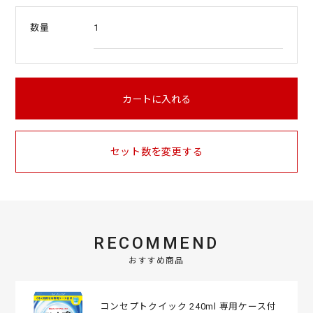
t
a
1
数量
r
r
a
t
i
n
カートに入れる
g
セット数を変更する
RECOMMEND
おすすめ商品
コンセプトクイック 240ml 専用ケース付