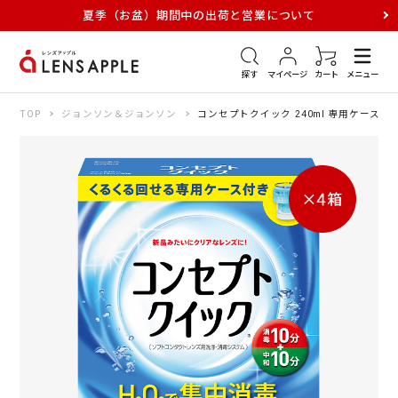
夏季（お盆）期間中の出荷と営業について
アキュビュー
メダリスト
メガネ
探す
マイページ
カート
メニュー
TOP
ジョンソン＆ジョンソン
コンセプトクイック 240ml 専用ケース付