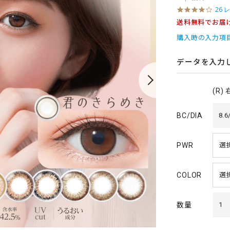
4
26 
.
送料無料でお届
0
s
購入時の入力項
t
a
r
データを入力
r
a
t
(R)
i
n
g
BC/DIA
8.6
PWR
COLOR
数量
1