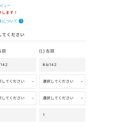
レビュー
けします！
目について
してください
 右目
(L) 左目
/14.2
8.6/14.2
1