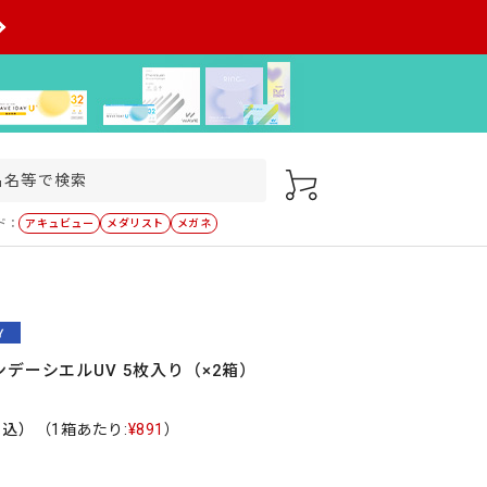
ド：
アキュビュー
メダリスト
メガネ
デーシエルUV 5枚入り（×2箱）
税込）
（1箱あたり:
¥891
）