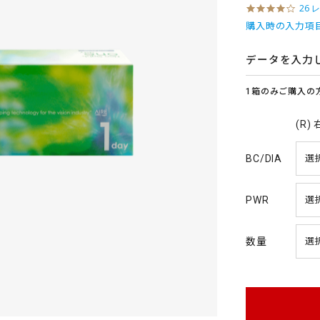
4
26 
.
購入時の入力項
2
s
t
データを入力
a
r
1箱のみご購入の
r
a
t
(R)
i
n
g
BC/DIA
PWR
数量