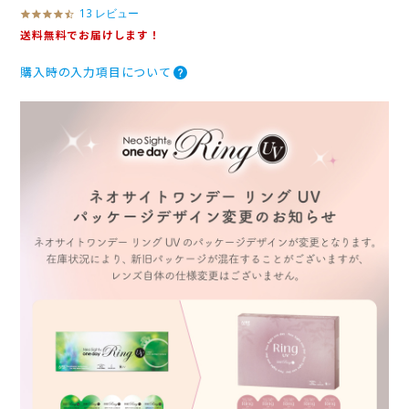
13 レビュー
4
.
送料無料でお届けします！
3
s
購入時の入力項目について
t
a
r
r
a
t
i
n
g