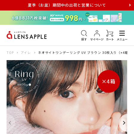
夏季（お盆）期間中の出荷と営業について
アキュビュー
メダリスト
メガネ
探す
マイページ
カート
メニュー
TOP
アイレ
ネオサイトワンデーリング UV ブラウン 30枚入り（×4箱）