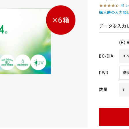
4
41 
.
購入時の入力項
3
s
t
データを入力
a
r
r
(R)
a
t
i
BC/DIA
8.7
n
g
PWR
数量
3