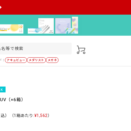
ド：
アキュビュー
メダリスト
メガネ
UV（×6箱）
税込）
（1箱あたり:
¥1,562
）