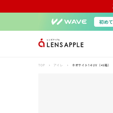
TOP
アイレ
ネオサイト14 UV（×6箱）