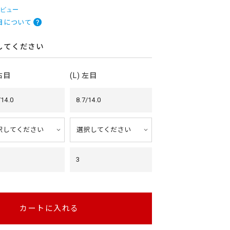
レビュー
目について
してください
 右目
(L) 左目
/14.0
8.7/14.0
3
カートに入れる