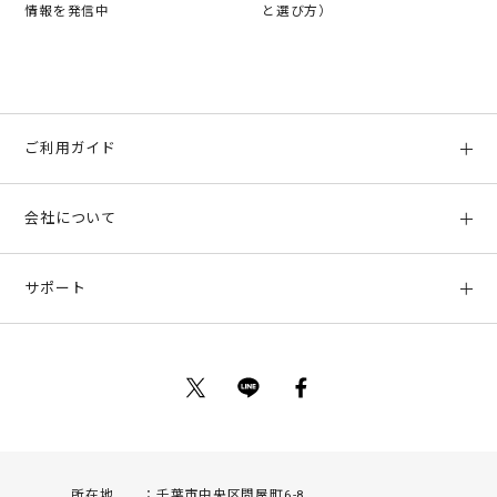
情報を発信中
と選び方）
ご利用ガイド
初めての方へ
会社について
ご利用ガイド
会社概要
お支払い方法、配送について
サポート
店舗情報
返品について
お客様サポート
特定商取引法に基づく表示
ポイントについて
お問い合わせ
プライバシーポリシー
サイトマップ
ご利用規約
所在地
千葉市中央区問屋町6-8