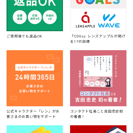
ご使用後でも返品OK
『CDGs』レンズアップルが掲げ
る17の目標
公式キャラクター「レン」がお
コンタクト社長こと吉田忠史初
客さまのお買い物をサポート
の著書！