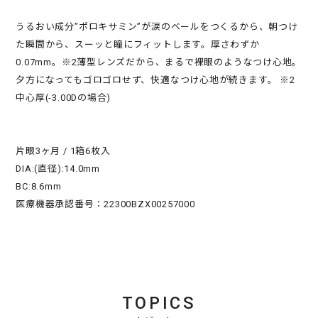
うるおい成分”ポロキサミン”が涙のベールをつくるから、朝つけ
た瞬間から、スーッと瞳にフィットします。厚さわずか
0.07mm。※2薄型レンズだから、まるで裸眼のようなつけ心地。
夕方になってもゴロゴロせず、快適なつけ心地が続きます。 ※2
中心厚(-3.00Dの場合)
片眼3ヶ月 / 1箱6枚入
DIA:(直径):14.0mm
BC:8.6mm
医療機器承認番号：22300BZX00257000
TOPICS