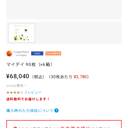
マイデイ 90枚（×6箱）
¥68,040
（税込）
（30枚あたり:
¥3,780
）
660pt獲得！
2 レビュー
4
.
送料無料でお届けします！
0
s
購入時の入力項目について
t
a
r
r