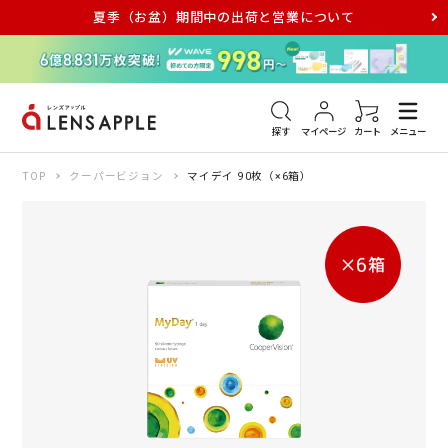
夏季（お盆）期間中の出荷と営業について
アキュビュー
メダリスト
メガネ
探す
マイページ
カート
メニュー
TOP
クーパービジョン
マイデイ 90枚（×6箱）