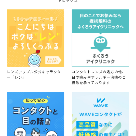
トピックス
y
a
や
会
n
す
員
2
く
o
0
て
n
2
と
1
4
て
3
も
J
い
a
い
n
で
2
す
0
2
4
レンズアップル公式キャラクタ
コンタクトレンズの処方の他、
ー「レン」
目の痛みやアレルギー治療のご
相談を承っております