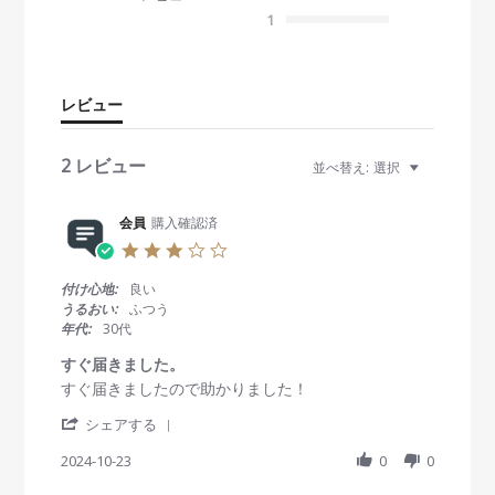
0
s
1
t
a
r
r
レビュー
a
t
i
2 レビュー
並べ替え:
選択
n
g
会員
購入確認済
3
.
0
付け心地:
良い
s
うるおい:
ふつう
t
年代:
30代
a
r
すぐ届きました。
r
R
r
すぐ届きましたので助かりました！
a
e
e
t
'
v
v
シェアする
i
S
i
i
n
h
2024-10-23
0
0
e
e
g
a
w
w