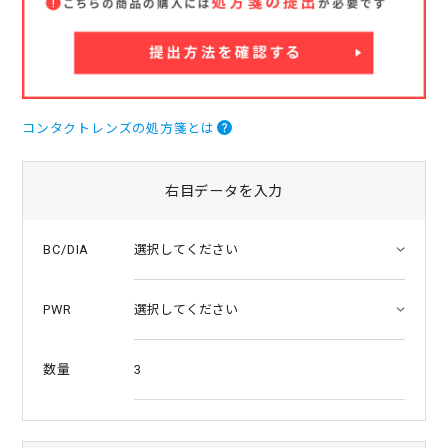
a
t
i
n
g
コンタクトレンズの処方箋とは
右目データを入力
BC/DIA
PWR
3
数量