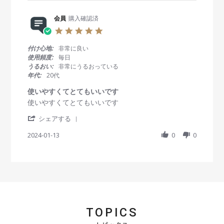
r
b
s
e
y
t
R
会員
購入確認済
会
a
e
員
t
5
v
o
i
.
i
n
n
0
付け心地:
非常に良い
e
2
g
s
使用頻度:
毎日
w
3
す
t
うるおい:
非常にうるおっている
b
O
ぐ
a
年代:
20代
y
c
届
r
会
t
き
r
使いやすくてとてもいいです
員
2
ま
a
R
r
使いやすくてとてもいいです
o
0
し
t
e
e
n
2
た
i
'
v
v
シェアする
2
4
。
n
S
i
i
3
g
h
2024-01-13
0
0
e
e
O
a
w
w
c
r
b
s
t
e
y
t
2
R
会
a
0
e
員
t
2
v
o
i
4
i
n
n
e
1
g
TOPICS
w
3
使
b
J
い