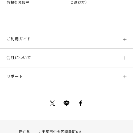
情報を発信中
と選び方）
ご利用ガイド
初めての方へ
会社について
ご利用ガイド
会社概要
お支払い方法、配送について
サポート
店舗情報
返品について
お客様サポート
特定商取引法に基づく表示
ポイントについて
お問い合わせ
プライバシーポリシー
サイトマップ
ご利用規約
所在地
千葉市中央区問屋町6-8