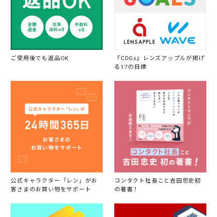
ご使用後でも返品OK
『CDGs』レンズアップルが掲げ
る17の目標
公式キャラクター「レン」がお
コンタクト社長こと吉田忠史初
客さまのお買い物をサポート
の著書！