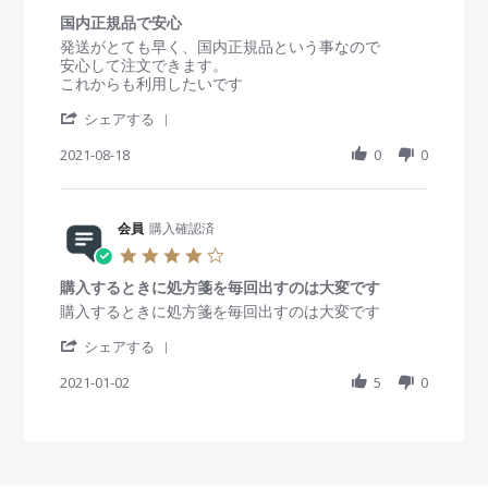
v
6
g
.
i
O
す
国内正規品で安心
0
e
c
ぐ
s
R
r
発送がとても早く、国内正規品という事なので
w
t
に
t
e
e
安心して注文できます。
b
2
届
a
v
v
これからも利用したいです
y
0
き
r
i
i
会
2
ま
'
r
e
e
シェアする
員
3
し
S
a
w
w
o
た
h
2021-08-18
t
0
0
b
s
n
。
a
i
y
t
6
r
n
会
a
O
e
g
員
t
c
R
会員
購入確認済
o
i
t
e
n
n
4
2
v
1
g
.
0
i
8
国
購入するときに処方箋を毎回出すのは大変です
0
2
e
A
内
s
R
r
購入するときに処方箋を毎回出すのは大変です
3
w
u
正
t
e
e
b
g
規
'
a
v
v
シェアする
y
2
品
S
r
i
i
会
0
で
h
2021-01-02
r
5
0
e
e
員
2
安
a
a
w
w
o
1
心
r
t
b
s
n
e
i
y
t
1
R
n
会
a
8
e
g
員
t
A