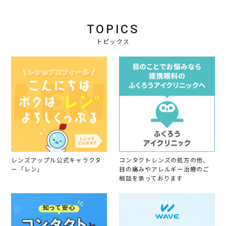
v
o
i
u
i
n
n
g
e
2
g
2
TOPICS
w
J
購
0
b
a
入
2
トピックス
y
n
す
1
会
2
る
員
0
と
o
2
き
n
1
に
2
処
J
方
a
箋
n
を
2
毎
0
回
2
出
1
す
の
レンズアップル公式キャラクタ
コンタクトレンズの処方の他、
は
ー「レン」
目の痛みやアレルギー治療のご
大
相談を承っております
変
で
す