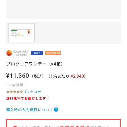
プロクリアワンデー（×4箱）
¥11,360
（税込）
（1箱あたり:
¥2,840
）
120pt獲得！
3 レビュー
4
.
送料無料でお届けします！
7
s
購入時の入力項目について
t
a
r
r