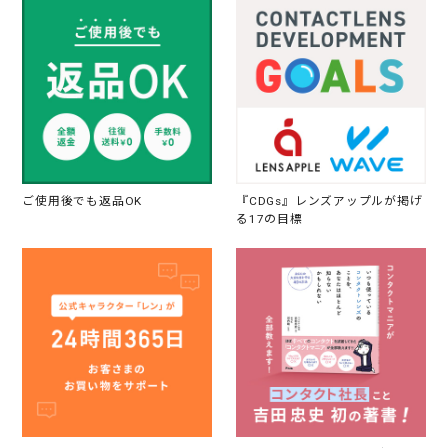
ご使用後でも返品OK
『CDGs』レンズアップルが掲げ
る17の目標