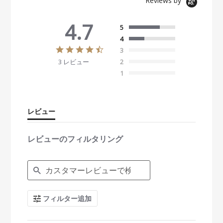
Reviews by
4.7
5
4
4
3
.
3 レビュー
2
7
s
1
t
a
r
r
レビュー
a
t
i
レビューのフィルタリング
n
g
S
e
a
r
c
フィルター追加
h
R
e