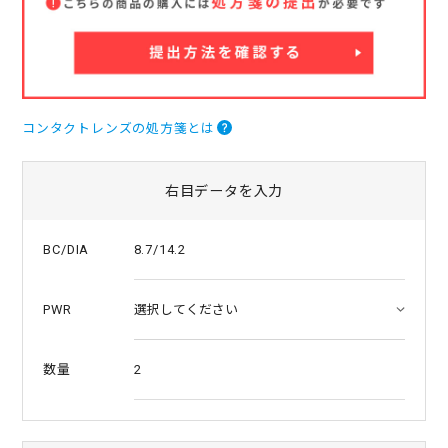
a
t
i
n
g
コンタクトレンズの処方箋とは
右目データを入力
8.7/14.2
BC/DIA
PWR
2
数量