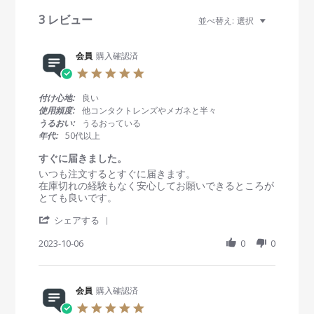
v
i
3 レビュー
並べ替え:
選択
e
w
s
会員
購入確認済
5
.
0
付け心地:
良い
s
使用頻度:
他コンタクトレンズやメガネと半々
t
うるおい:
うるおっている
a
年代:
50代以上
r
r
すぐに届きました。
a
R
r
いつも注文するとすぐに届きます。
t
e
e
在庫切れの経験もなく安心してお願いできるところが
i
v
v
とても良いです。
n
i
i
g
'
e
e
シェアする
S
w
w
h
2023-10-06
0
0
b
s
a
y
t
r
会
a
e
員
t
R
会員
購入確認済
o
i
e
n
n
5