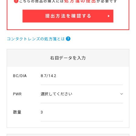
a
t
i
n
g
コンタクトレンズの処方箋とは
右目データを入力
8.7/14.2
BC/DIA
PWR
3
数量