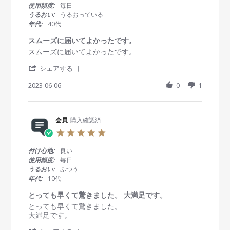
e
1
g
s
使用頻度:
毎日
w
O
発
t
うるおい:
うるおっている
b
c
送
a
年代:
40代
y
t
も
r
会
2
早
r
スムーズに届いてよかったです。
員
0
く
a
R
r
スムーズに届いてよかったです。
o
2
、
t
e
e
n
3
と
i
'
v
v
シェアする
1
て
n
S
i
i
O
も
g
h
2023-06-06
0
1
e
e
c
助
a
w
w
t
か
r
b
s
2
り
e
y
t
0
ま
R
会員
購入確認済
会
a
2
し
e
員
t
3
5
た
v
o
i
.
！
i
n
n
0
付け心地:
良い
e
6
g
s
使用頻度:
毎日
w
J
ス
t
うるおい:
ふつう
b
u
ム
a
年代:
10代
y
n
ー
r
会
2
ズ
r
とっても早くて驚きました。 大満足です。
員
0
に
a
R
r
とっても早くて驚きました。
o
2
届
t
e
e
大満足です。
n
3
い
i
v
v
6
て
n