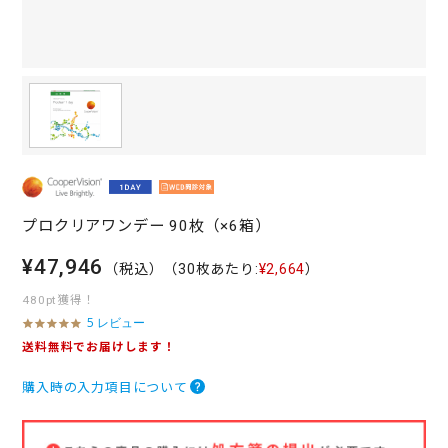
プロクリアワンデー 90枚（×6箱）
¥47,946
（税込）
（30枚あたり:
¥2,664
）
480pt獲得！
5 レビュー
4
.
送料無料でお届けします！
8
s
購入時の入力項目について
t
a
r
r