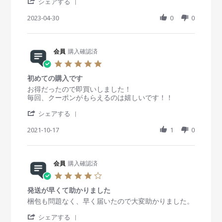
'
i
i
シェアする
J
よ
g
S
e
e
u
か
h
2023-04-30
0
0
w
w
n
っ
a
b
s
2
た
r
y
t
0
で
e
会
a
2
す
R
会員
購入確認済
員
t
3
。
e
o
i
5
v
n
n
.
i
3
g
初めての購入です
0
e
0
と
s
R
r
お得だったので即買いしました！
w
A
っ
t
e
e
毎回、クーポンがもらえるのは嬉しいです！！
b
p
て
a
v
v
y
r
も
'
r
i
i
シェアする
会
2
早
S
r
e
e
員
0
く
h
2021-10-17
a
1
0
w
w
o
2
て
a
t
b
s
n
3
驚
r
i
y
t
3
き
e
n
会
a
0
ま
R
会員
購入確認済
g
員
t
A
し
e
o
i
4
p
た
v
n
n
.
r
。
i
1
g
発送が早くて助かりました
0
2
大
e
7
初
s
R
r
梱包も問題なく、早く届いたので大変助かりました。
0
満
w
O
め
t
e
e
2
足
b
c
て
'
a
v
v
シェアする
3
で