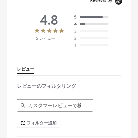
Reviews by
4.8
5
4
4
3
.
5 レビュー
2
8
s
1
t
a
r
r
レビュー
a
t
i
レビューのフィルタリング
n
g
S
e
a
r
c
フィルター追加
h
R
e