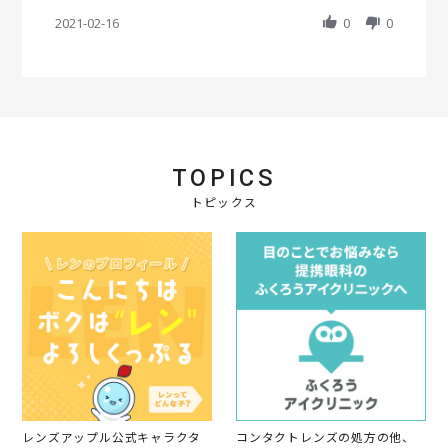
y
t
の
S
r
i
i
す
会
2
購
h
2021-02-16
r
0
0
e
e
。
員
0
入
a
a
w
w
o
2
で
r
t
b
s
n
1
す
e
i
y
t
1
R
n
会
a
7
e
g
員
t
O
v
o
i
c
i
n
n
t
e
1
g
2
TOPICS
w
6
発
0
b
F
送
2
トピックス
y
e
が
1
会
b
早
員
2
く
o
0
て
n
2
助
1
1
か
6
り
F
ま
e
し
b
た
2
0
2
1
レンズアップル公式キャラクタ
コンタクトレンズの処方の他、