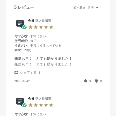
v
i
5 レビュー
並べ替え:
選択
e
w
s
会員
購入確認済
5
.
0
付け心地:
非常に良い
s
使用頻度:
毎日
t
うるおい:
非常にうるおっている
a
年代:
20代
r
r
発送も早く、とても助かりました！
a
R
r
発送も早く、とても助かりました！
t
e
e
i
'
v
v
シェアする
n
S
i
i
g
h
2023-10-01
0
0
e
e
a
w
w
r
b
s
e
y
t
R
会員
購入確認済
会
a
e
員
t
5
v
o
i
.
i
n
n
0
付け心地:
非常に良い