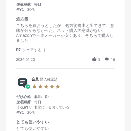
i
n
n
0
使用頻度:
毎日
e
1
g
s
年代:
30代
w
3
い
t
b
M
い
a
処方箋
y
a
r
R
r
こちらを買おうとしたが、処方箋提出と出てきて、意
会
y
r
e
e
味が分からなかった。ネット購入の意味がない。
員
2
a
v
v
Amazonで王道メーカーが安くあり、そちらで購入し
o
0
t
i
i
ました
n
2
i
e
e
1
5
n
'
w
w
シェアする
3
g
S
b
s
M
h
2024-01-20
5
16
y
t
a
a
会
a
y
r
員
t
2
e
o
i
0
R
会員
購入確認済
n
n
2
e
2
g
5
5
v
0
処
.
i
J
方
0
付け心地:
非常に良い
e
a
箋
s
使用頻度:
毎日
w
n
t
うるおい:
非常にうるおっている
b
2
a
年代:
20代
y
0
r
会
2
r
とても使いやすい
員
4
a
R
r
とても使いやすい
o
t