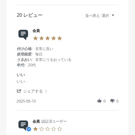
e
v
i
20 レビュー
並べ替え:
選択
e
w
s
会員
5
.
0
付け心地:
非常に良い
s
使用頻度:
毎日
t
うるおい:
非常にうるおっている
a
年代:
20代
r
r
いい
a
R
r
いい
t
e
e
i
'
v
v
シェアする
n
S
i
i
g
h
2025-05-13
0
0
e
e
a
w
w
r
b
s
e
y
t
R
会員
認証済ユーザー
会
a
e
員
t
1
v
o
i
.