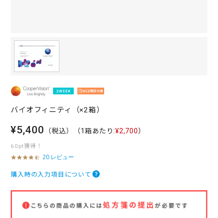
バイオフィニティ（×2箱）
¥5,400
（税込）
（1箱あたり:
¥2,700
）
60pt獲得！
20 レビュー
4
.
5
購入時の入力項目について
s
t
a
r
r