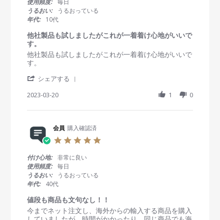
使用頻度:
毎日
w
す
A
付
t
うるおい:
うるおっている
b
。
u
け
a
年代:
10代
y
g
心
r
会
2
地
r
他社製品も試しましたがこれが一着着け心地がいいで
員
0
が
a
す。
o
2
い
t
R
r
他社製品も試しましたがこれが一着着け心地がいいで
n
3
い
i
e
e
す。
5
で
n
v
v
A
す
g
'
i
i
シェアする
u
。
S
e
e
g
h
2023-03-20
1
0
w
w
2
a
b
s
0
r
y
t
2
e
会
a
3
R
会員
購入確認済
員
t
e
o
i
5
v
n
n
.
i
2
g
0
付け心地:
非常に良い
e
0
他
s
使用頻度:
毎日
w
M
社
t
うるおい:
うるおっている
b
a
製
a
年代:
40代
y
r
品
r
会
2
も
r
値段も商品も文句なし！！
員
0
試
a
R
r
今までネット注文し、海外からの輸入する商品を購入
o
2
し
t
e
e
していましたが、時間がかかったり、同じ商品でも海
n