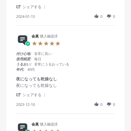
e
e
n
i
'
v
v
シェアする
2
n
S
i
i
0
g
h
2024-01-13
0
0
e
e
J
a
w
w
a
r
b
s
n
e
y
t
2
R
会員
購入確認済
会
a
0
e
員
t
2
5
v
o
i
4
.
i
n
n
0
付け心地:
非常に良い
e
1
g
s
使用頻度:
毎日
w
3
と
t
うるおい:
非常にうるおっている
b
J
て
a
年代:
40代
y
a
も
r
会
n
使
r
夜になっても乾燥なし
員
2
い
a
R
r
夜になっても乾燥なし
o
0
や
t
e
e
n
2
す
i
'
v
v
シェアする
1
4
い
n
S
i
i
3
g
h
2023-12-10
0
0
e
e
J
a
w
w
a
r
b
s
n
e
y
t
2
R
会員
購入確認済
会
a
0
e
員
t
2
5