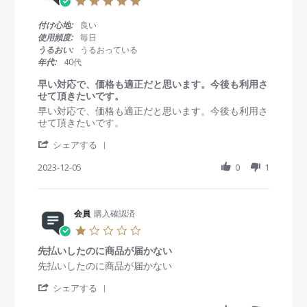
v
o
i
4
.
i
n
n
0
付け心地:
良い
e
1
g
s
使用頻度:
毎日
w
0
夜
t
うるおい:
うるおっている
b
D
に
a
年代:
40代
y
e
な
r
会
c
っ
r
早い対応で、価格も適正だと思います。今後も利用さ
員
2
て
a
せて頂きたいです。
o
0
も
t
R
r
早い対応で、価格も適正だと思います。今後も利用さ
n
2
乾
i
e
e
せて頂きたいです。
1
3
燥
n
v
v
0
な
g
'
i
i
シェアする
D
し
S
e
e
e
h
2023-12-05
0
1
w
w
c
a
b
s
2
r
y
t
0
e
会
a
2
R
会員
購入確認済
員
t
3
e
o
i
1
v
n
n
.
i
5
g
先払いしたのに商品が届かない
0
e
D
早
s
R
r
先払いしたのに商品が届かない
w
e
い
t
e
e
b
c
対
'
a
v
v
シェアする
y
2
応
S
r
i
i
会