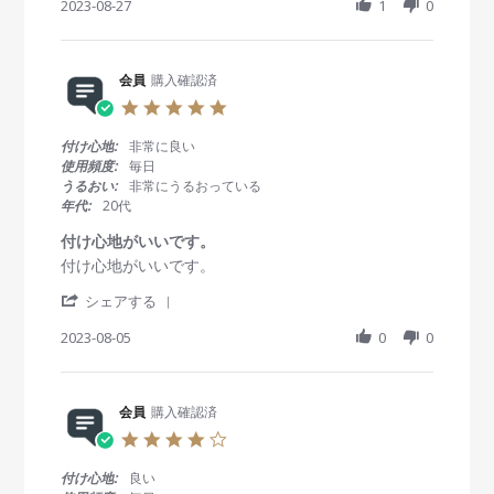
0
で
h
2023-08-27
r
1
0
e
e
員
2
、
a
a
w
w
o
3
価
r
t
b
s
n
格
e
i
y
t
5
も
R
会員
購入確認済
n
会
a
D
適
e
g
員
t
5
e
正
v
o
i
.
c
だ
i
n
n
0
付け心地:
非常に良い
2
と
e
2
g
s
使用頻度:
毎日
0
思
w
7
先
t
うるおい:
非常にうるおっている
2
い
b
A
払
a
3
年代:
20代
ま
y
u
い
r
す
会
g
し
r
付け心地がいいです。
。
員
2
た
a
今
R
r
付け心地がいいです。
o
0
の
t
後
e
e
n
2
に
i
'
も
v
v
シェアする
2
3
商
n
S
利
i
i
7
品
g
h
2023-08-05
0
0
用
e
e
A
が
a
さ
w
w
u
届
r
せ
b
s
g
か
e
て
y
t
2
な
R
会員
購入確認済
頂
会
a
0
い
e
き
員
t
2
4
v
た
o
i
3
.
i
い
n
n
0
付け心地:
良い
e
で
5
g
s