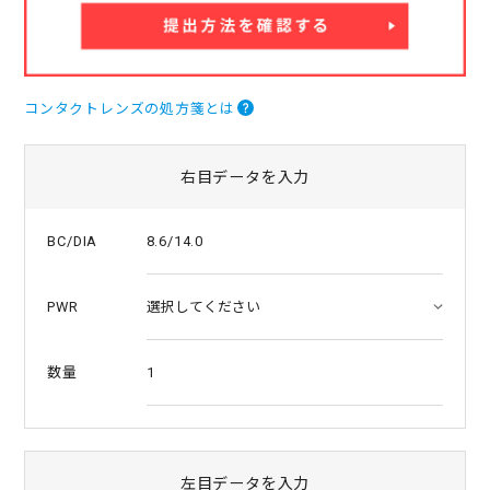
a
t
i
n
g
コンタクトレンズの処方箋とは
右目データを入力
8.6/14.0
BC/DIA
PWR
1
数量
左目データを入力