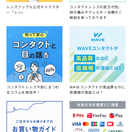
。
レンズアップル公式キャラクタ
コンタクトレンズの処方の他、
ま
ー「レン」
目の痛みやアレルギー治療のご
た
相談を承っております
、
お
願
い
し
た
い
で
す
。
コンタクトレンズや目にまつわ
WAVEコンタクトが高品質なのに
るコラムを発信中！
低価格の理由とは？