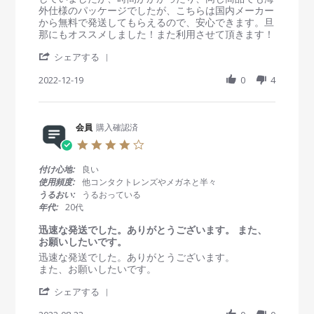
3
ま
i
v
v
外仕様のパッケージでしたが、こちらは国内メーカー
2
し
n
i
i
から無料で発送してもらえるので、安心できます。旦
0
た
g
e
e
那にもオススメしました！また利用させて頂きます！
M
が
w
w
a
こ
'
b
s
シェアする
r
れ
S
y
t
2
が
h
2022-12-19
0
4
会
a
0
一
a
員
t
2
着
r
o
i
3
着
e
n
n
け
R
会員
購入確認済
1
g
心
e
9
値
4
地
v
D
段
.
が
i
e
も
0
い
付け心地:
良い
e
c
商
s
い
使用頻度:
他コンタクトレンズやメガネと半々
w
2
品
t
で
うるおい:
うるおっている
b
0
も
a
す
年代:
20代
y
2
文
r
。
会
2
句
r
迅速な発送でした。ありがとうございます。 また、
員
な
a
お願いしたいです。
o
し
t
R
r
迅速な発送でした。ありがとうございます。
n
！
i
e
e
また、お願いしたいです。
1
！
n
v
v
9
g
'
i
i
シェアする
D
S
e
e
e