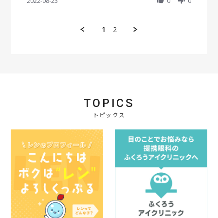
h
2022-08-23
0
0
w
w
c
a
b
s
2
r
y
t
0
e
会
a
2
1
2
R
員
t
2
e
o
i
v
n
n
i
2
g
e
3
迅
w
A
速
b
u
な
y
g
発
会
2
送
TOPICS
員
0
で
o
トピックス
2
し
n
2
た
2
。
3
あ
A
り
u
が
g
と
2
う
0
ご
2
ざ
2
い
ま
す