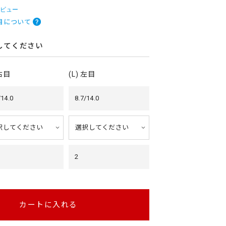
レビュー
目について
してください
 右目
(L) 左目
/14.0
8.7/14.0
2
カートに入れる