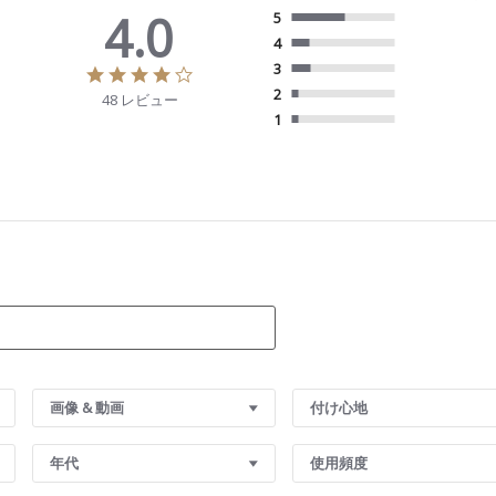
4.0
5
4
3
4
.
2
48 レビュー
0
1
s
t
a
r
r
a
t
i
n
g
画像 & 動画
付け心地
年代
使用頻度