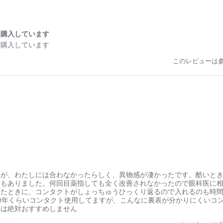
も購入しています
も購入しています
このレビューは
た
すが、わたしには合わなかったらしく、異物感が凄かったです。酷いと
きもありました。何回目薬指しても全く改善されなかったので眼科医に
せたときに、コンタクトがしょっちゅうひっくり返るので入れるのも時
10年くらいコンタクト使用してますが、こんなに裏表が分かりにくい
には絶対おすすめしません