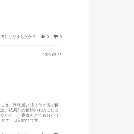
参考になりましたか？
0
0
2025-02-23
きには、異物感と貼り付き感で目
相談、結局別の種類のものにしま
間かかるし、裏表もとても分かり
コンタクトは初めてです