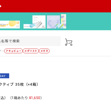
ド：
アキュビュー
メダリスト
メガネ
クティブ 35枚（×4箱）
税込）
（1箱あたり:
¥1,650
）