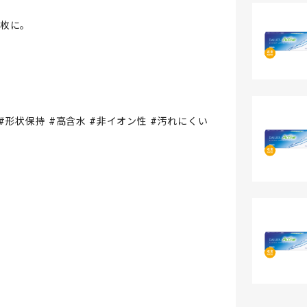
枚に。
い #形状保持 #高含水 #非イオン性 #汚れにくい