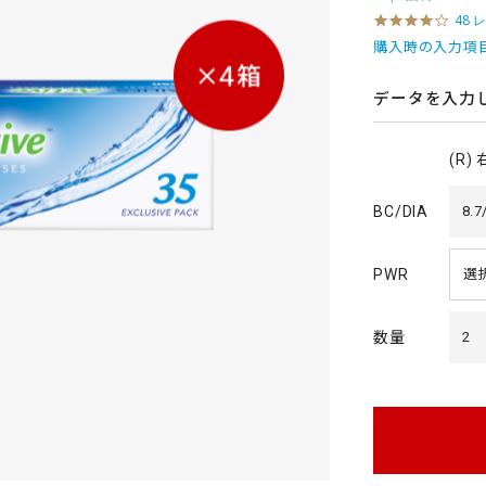
4
48 
.
購入時の入力項
0
s
t
データを入力
a
r
r
(R)
a
t
i
BC/DIA
8.7
n
g
PWR
数量
2