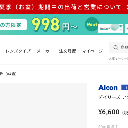
夏季（お盆）期間中の出荷と営業について
レンズタイプ
メーカー
注文履歴
マイページ
人気キーワー
5枚（×4箱）
デイリーズ ア
¥6,600
（
80pt獲得！