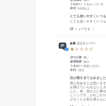
t
i
n
n
うるおい:
うるおっている
a
e
1
g
年代:
50代以上
r
w
8
す
r
b
D
ご
とても使いやすくいつ
a
y
e
く
R
r
とても使いやすくいつ
t
会
c
よ
e
e
i
員
2
か
'
v
v
シェアする
n
o
0
っ
S
i
i
g
n
2
た
h
e
e
1
5
a
w
w
8
会員
認証済ユーザー
r
b
s
D
1
e
y
t
e
.
R
会
a
c
0
e
員
t
付け心地:
悪い
2
s
v
o
i
使用頻度:
毎日
0
t
i
n
n
うるおい:
乾燥しやすい
2
a
e
1
g
年代:
30代
5
r
w
1
と
r
b
O
て
目が痛すぎて止めまし
a
y
c
も
R
r
個人差あるとは思いま
t
会
t
使
e
e
を開けていられないと
i
員
2
い
v
v
した。後、指の上に乗
n
o
0
や
i
i
にくいです。かれこれ
g
n
2
す
e
e
少なくとも初心者さん
1
5
く
w
w
1
い