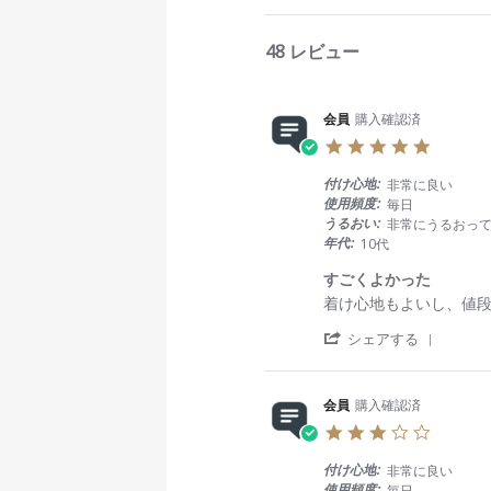
e
v
48 レビュー
i
e
w
s
会員
購入確認済
5
.
0
付け心地:
非常に良い
s
使用頻度:
毎日
t
うるおい:
非常にうるおっ
a
年代:
10代
r
r
すごくよかった
a
R
r
着け心地もよいし、値
t
e
e
i
'
v
v
シェアする
n
S
i
i
g
h
e
e
a
w
w
会員
購入確認済
r
b
s
3
e
y
t
.
R
会
a
0
e
員
t
付け心地:
非常に良い
s
v
o
i
使用頻度:
毎日