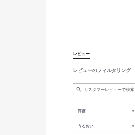
レビュー
レビューのフィルタリング
S
e
評価
a
r
c
うるおい
h
R