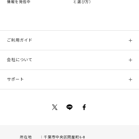
情報を発信中
と選び方）
ご利用ガイド
初めての方へ
会社について
ご利用ガイド
会社概要
お支払い方法、配送について
サポート
店舗情報
返品について
お客様サポート
特定商取引法に基づく表示
ポイントについて
お問い合わせ
プライバシーポリシー
サイトマップ
ご利用規約
所在地
千葉市中央区問屋町6-8