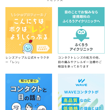
y
a
シ
会
y
ジ
員
2
ョ
o
0
ン
n
2
3
4
0
M
a
y
2
0
2
4
レンズアップル公式キャラクタ
コンタクトレンズの処方の他、
ー「レン」
目の痛みやアレルギー治療のご
相談を承っております