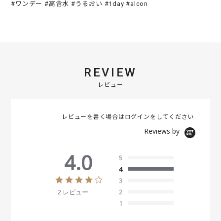
#ワンデー #高含水 #うるおい #1day #alcon
REVIEW
レビュー
レビューを書く場合は
ログイン
をしてください
Reviews by
4.0
5
4
4
3
.
2 レビュー
2
0
s
1
t
a