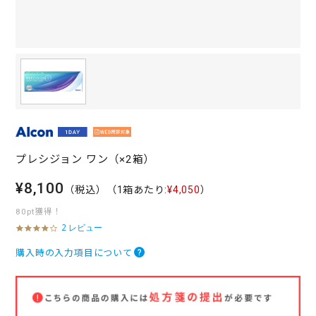
プレシジョン ワン（×2箱）
¥8,100
（税込）
（1箱あたり:
¥4,050
）
80pt獲得！
2 レビュー
4
.
0
購入時の入力項目について
s
t
a
r
r