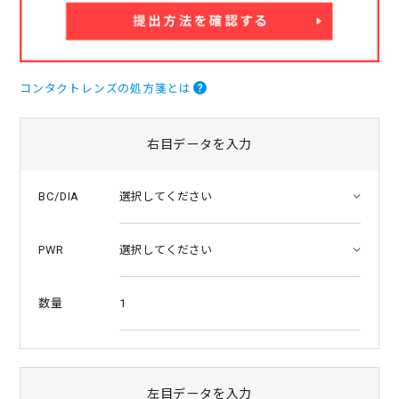
a
t
i
n
g
コンタクトレンズの処方箋とは
右目データを入力
BC/DIA
PWR
1
数量
左目データを入力