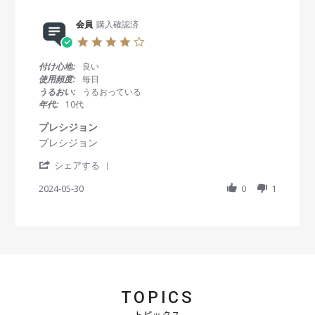
r
会
a
e
員
t
R
会員
購入確認済
o
i
e
n
n
4
v
2
g
.
i
0
思
0
付け心地:
良い
e
J
っ
s
使用頻度:
毎日
w
u
て
t
うるおい:
うるおっている
b
l
た
a
年代:
10代
y
2
よ
r
会
0
り
r
プレシジョン
員
2
大
a
R
r
プレシジョン
o
4
丈
t
e
e
n
夫
i
'
v
v
シェアする
2
n
S
i
i
0
g
h
2024-05-30
0
1
e
e
J
a
w
w
u
r
b
s
l
e
y
t
2
R
会
a
0
e
員
t
2
v
o
i
4
i
n
n
e
3
g
TOPICS
w
0
プ
b
M
レ
トピックス