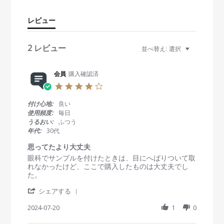
r
r
レビュー
a
t
i
2 レビュー
並べ替え:
選択
n
g
会員
購入確認済
4
.
0
付け心地:
良い
s
使用頻度:
毎日
t
うるおい:
ふつう
a
年代:
30代
r
r
思ってたより大丈夫
a
R
r
眼科でサンプルを付けたときは、目にへばりついて取
t
e
e
れなかったけど、ここで購入したものは大丈夫でし
i
v
v
た。
n
i
i
g
'
e
e
シェアする
S
w
w
h
2024-07-20
1
0
b
s
a
y
t