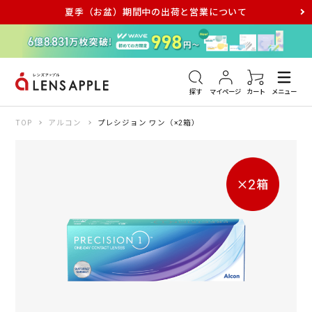
夏季（お盆）期間中の出荷と営業について
アキュビュー
メダリスト
メガネ
探す
マイページ
カート
メニュー
TOP
アルコン
プレシジョン ワン（×2箱）