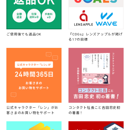
ご使用後でも返品OK
『CDGs』レンズアップルが掲げ
る17の目標
公式キャラクター「レン」がお
コンタクト社長こと吉田忠史初
客さまのお買い物をサポート
の著書！