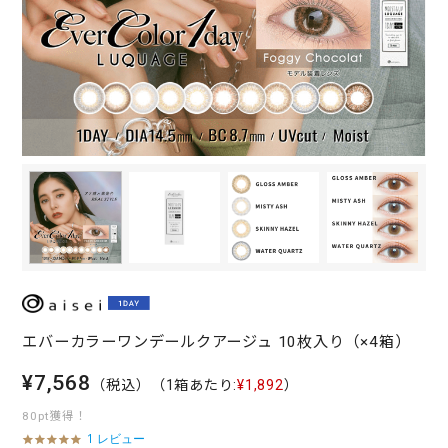
エバーカラーワンデールクアージュ 10枚入り（×4箱）
¥7,568
（税込）
（1箱あたり:
¥1,892
）
80pt獲得！
1 レビュー
5