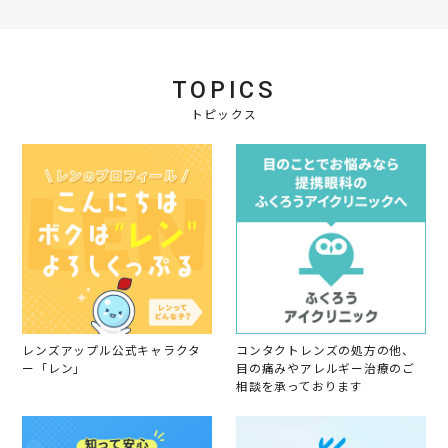
R
n
会
a
e
g
員
t
v
o
i
i
n
n
e
1
g
TOPICS
w
6
良
b
A
い
トピックス
y
u
会
g
員
2
o
0
n
1
1
9
6
A
u
g
2
0
1
9
レンズアップル公式キャラクタ
コンタクトレンズの処方の他、
ー「レン」
目の痛みやアレルギー治療のご
相談を承っております