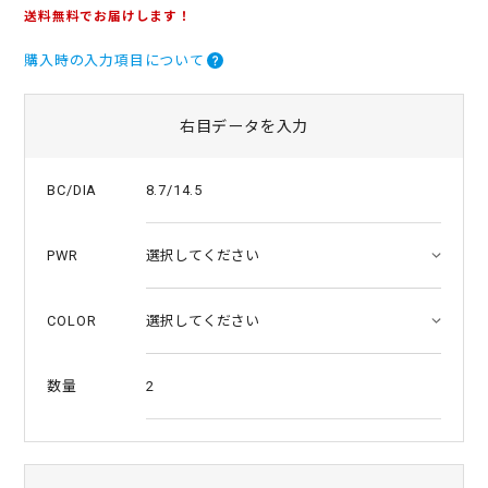
.
送料無料でお届けします！
0
s
購入時の入力項目について
t
a
r
r
右目データを入力
a
t
i
8.7/14.5
BC/DIA
n
g
PWR
COLOR
2
数量