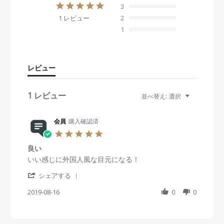
5
3
.
1 レビュー
2
0
s
1
t
a
r
r
レビュー
a
t
i
1 レビュー
並べ替え:
選択
n
g
会員
購入確認済
5
.
良い
0
s
R
r
いい感じに外国人風な目元になる！
t
e
e
'
a
v
v
シェアする
S
r
i
i
h
2019-08-16
r
0
0
e
e
a
a
w
w
r
t
b
s
e
i
y
t