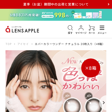
夏季（お盆）期間中の出荷と営業について
アキュビュー
メダリスト
メガネ
探す
マイページ
カート
メニュー
TOP
アイセイ
エバーカラーワンデー ナチュラル 20枚入り（×8箱）