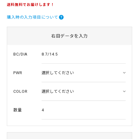
.
送料無料でお届けします！
5
s
購入時の入力項目について
t
a
r
r
右目データを入力
a
t
i
8.7/14.5
BC/DIA
n
g
PWR
COLOR
4
数量