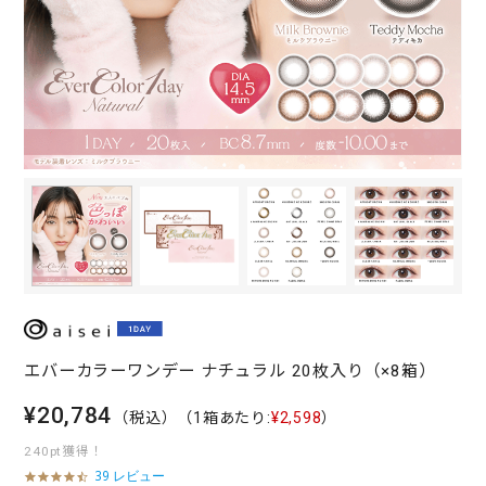
エバーカラーワンデー ナチュラル 20枚入り（×8箱）
¥20,784
（税込）
（1箱あたり:
¥2,598
）
240pt獲得！
39 レビュー
4