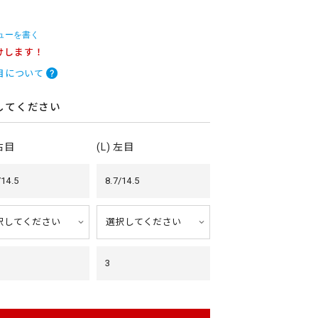
ューを書く
けします！
目について
してください
 右目
(L) 左目
/14.5
8.7/14.5
3