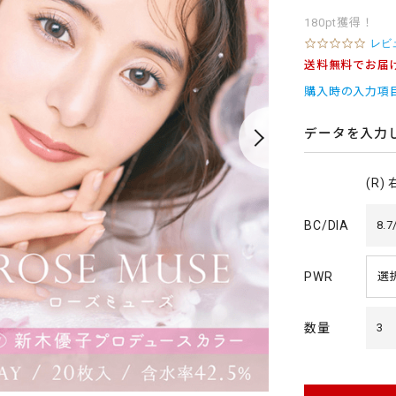
180pt獲得！
0
レビ
.
送料無料でお届
0
s
購入時の入力項
t
a
r
データを入力
r
a
t
(R)
i
n
g
BC/DIA
8.7
PWR
数量
3