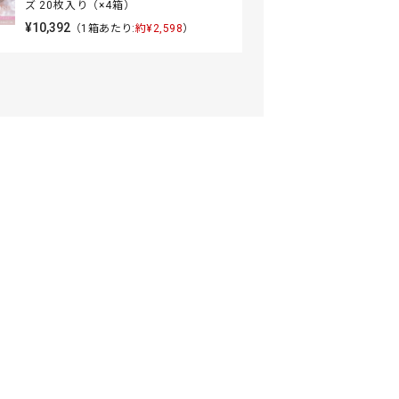
ズ 20枚入り（×4箱）
¥10,392
（1箱あたり:
約¥2,598
）